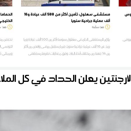
سوس
مستشفى سهلول: تأمين أكثر من 500 ألف عيادة و16
الحماما
ألف عملية جراحية سنويا
الخليجي
منذ ساعة
منذ
د
بيروفي
يؤمّن المستشفى الجامعي سهلول بسوسة أكثر من 500 ألف عيادة وما
تحتضن مدي
يزيد عن 16 ألف عملية جراحية سنويا، فيما يستقبل مرضى وافدين من أكثر
التونسي ال
من 14 جهة من مختلف أنحاء البلاد، وفق معطيات نشرها مستشفى
وممثلي كبر
سهلول
تونس وعدد
لأرجنتين يعلن الحداد في كل المل