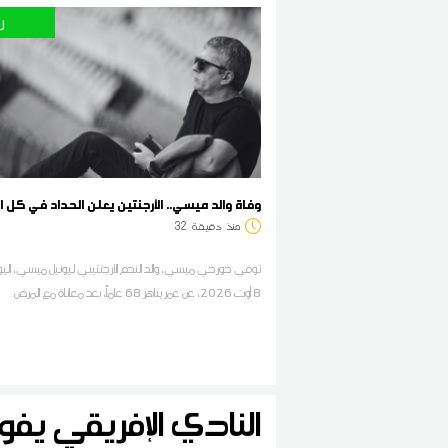
ر
وفاة والد ميسي.. الأرجنتين يعلن الحداد في كل 
منذ
دقيقة
32
توفي خورخي ميسي، والد النجم الأرجنتيني ليونيل ميسي، الي
8 أوت 2026، عن عمر يناهز 68 عاماً، بعد معاناة مع المرض
النادي الإفريقي يفو