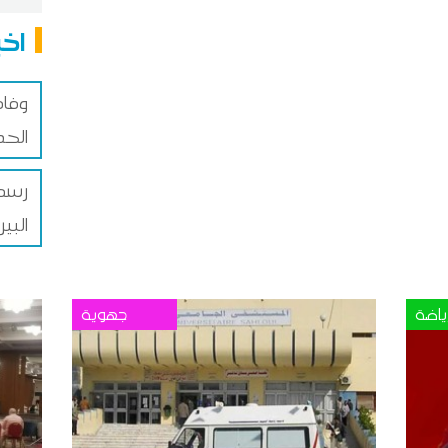
اخب
وفاة
الحد
رسمي
الب
ياضة
جهوية