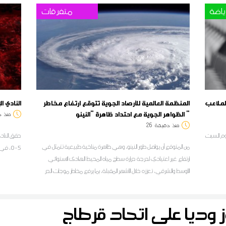
ياضة
متفرقات
الملاعب
المنظمة العالمية للأرصاد الجوية تتوقع ارتفاع مخاطر
النادي ا
الظواهر الجوية مع احتداد ظاهرة "النينو "
منذ
د
منذ
دقيقة
26
وم السبت
حقق النادي
من المتوقع أن يواصل طور النينو، وهي ظاهرة مناخية طبيعية تتمثل في
5-0، في مباراة ودية ضمن تحضيرات الفريق للموسم الرياضي الجديد
ارتفاع غير اعتيادي لدرجة حرارة سطح مياه المحيط الهادئ الاستوائي
الأوسط والشرقي، تعززه خلال الأشهر المقبلة، بما يرفع مخاطر موجات الحر
والجفاف والتساقطات الغزيرة في عدة مناطق من العالم، وفق آخر نشرة
مناخية للمنظمة العالمية للأرصاد الجوية
ز وديا على اتحاد قرطاج