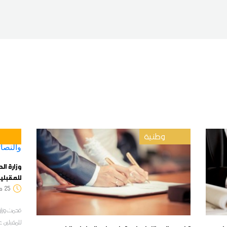
وطنية
وزارة ا
للمقبلين
25
7:17
قدمت وزارة
للمقبلين ع