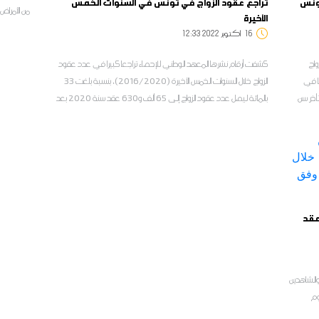
تونس
تراجع عقود الزواج في تونس في السنوات الخمس
من الأمراض
الأخيرة
16
12:33 2022 أكتوبر
واج
كشفت أرقام نشرها المعهد الوطني للإحصاء تراجعا كبيرا في عدد عقود
ا في
الزواج خلال السنوات الخمس الأخيرة (2016/2020)، بنسبة بلغت 33
تأخر سن
بالمائة ليصل عدد عقود الزواج إلى 65 ألف و630 عقد سنة 2020 بعد
ما كان في حدود 198 ألف و125 عقد في سنة 2016
عقد
والشاهدين
وم