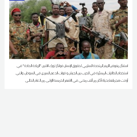
استنكر مفوض الأمم المتحدة السامي لحقوق الإنسان فولكر تورك الاثنين "الزيادة الحادة" في
استخدام الطائرات المسيّرة في الحرب بين الجيش و قوات الدعم السريع في السودان، والتي
أودت هجماتها بحياة أكثر من ألف مدني في الأشهر الخمسة الأولى من العام الحالي