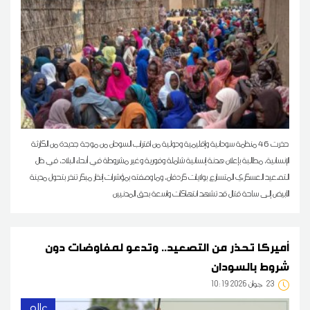
حذرت 46 منظمة سودانية وإقليمية ودولية من اقتراب السودان من موجة جديدة من الكارثة
الإنسانية، مطالبة بإعلان هدنة إنسانية شاملة وفورية وغير مشروطة في أنحاء البلاد، في ظل
التصعيد العسكري المتسارع بولايات كردفان، وما وصفته بمؤشرات إنذار مبكر تنذر بتحول مدينة
الأبيض إلى ساحة قتال قد تشهد انتهاكات واسعة بحق المدنيين
أميركا تحذر من التصعيد.. وتدعو لمفاوضات دون
شروط بالسودان
23
10:19 2026 جوان
عالم