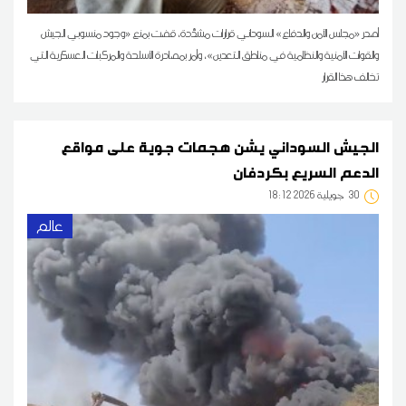
أصدر «مجلس الأمن والدفاع» السوداني قرارات مشدَّدة، قضت بمنع «وجود منسوبي الجيش
والقوات الأمنية والنظامية في مناطق التعدين»، وأمر بمصادرة الأسلحة والمركبات العسكرية التي
تخالف هذا القرار
الجيش السوداني يشن هجمات جوية على مواقع
الدعم السريع بكردفان
30
18:12 2026 جويلية
عالم