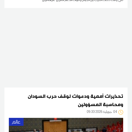
تحذيرات أممية ودعوات لوقف حرب السودان
ومحاسبة المسؤولين
04
09:33 2026 جويلية
عالم