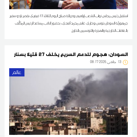
استقبل رئيس مجلس نواب الشعب إبراهيم بودربالة صباح اليوم الثلاثاء 17 فيفري بقصر باردو سفير
جمهوريّة السودان بتونس بوخاري غانم محمد أفندي، بحضور النائب مساعد الرئيس المكلّف
بالعلاقات الخارجية والهجرة والتونسيين بالخارج
السودان: هجوم للدعم السريع يخلف 27 قتيلا بسنار
13
08:17 2026 جانفي
عالم