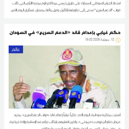
استعاد الجيش السوداني السيطرة على طريق رئيسي يربط الخرطوم بمدينة الأبيّض التي كانت
قوات "الدعم السريع" تسعى إلى تطويقها بالكامل، وفق ما أفاد مصدران عسكريان اليوم الاثنين
حكم غيابي بإعدام قائد «الدعم السريع» في السودان
12
19:02 2026 جويلية
عالم
أصدرت محكمة سودانية، اليوم الأحد، حكماً غيابياً بإعدام قائد «قوات الدعم السريع»، محمد
حمدان دقلو المعروف بـ«حميدتي»، وآخرين لاتهامهم بارتكاب جرائم ضد الإنسانية وإبادة جماعية،
في وقت دخلت الحرب بين الجيش وقوات الدعم السريع عامها الرابع