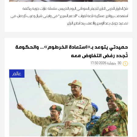
شنّ الطيران الحربي التابع للجيش السوداني اليوم الخميس، سلسلة غارات جوية مكثفة
استهدفت مواقع عسكرية تابعة لقوات "الدعم السريع" في ولايتي شمال وغرب كردفان، في
تصعيد جوي يعد الأوسع والأعنف منذ اندلاع النزاع
حميدتي يتوعد بـ«استعادة الخرطوم»... والحكومة
تُجدد رفض التفاوض معه
30
17:50 2026 جويلية
عالم