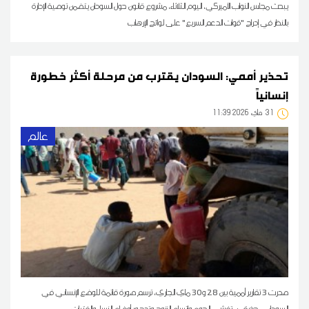
يبحث مجلس النواب الأميركي، اليوم الثلاثاء، مشروع قانون حول السودان يتضمن توصية الإدارة
بالنظر في إدراج "قوات الدعم السريع" على لوائح الإرهاب
تحذير أممي: السودان يقترب من مرحلة أكثر خطورة
إنسانياً
31
11:39 2026 ماي
عالم
صدرت 3 تقارير أممية بين 28 و30 ماي الجاري، ترسم صورة قاتمة للوضع الإنساني في
السودان، محذرة من تفشي الجوع واتساع النزوح وتدهور أوضاع النساء والفتيات