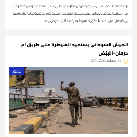
توعد قائد «الدعم السريع»، محمد حمدان دقلو «حميدتي»، باستعادة الخرطوم مجدداً، وذلك
في خطاب تعبوي لمقاتليه أعقب سلسلة انتكاسات ميدانية خسرت فيها قواته أجزاء واسعة
من كردفان، فيما أعلنت الحكومة السودانية رفضها لأي تفاوض معه
الجيش السوداني يستعيد السيطرة على طريق أم
درمان-الأبيّض
27
12:45 2026 جويلية
عالم