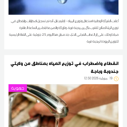
أعلنت الشركة الوطنية لاستغلال وتوزيع المياه - إقليم نابل، أنه تم تسجيل اضطرابات وإنقطاع في
توزيع الماء الصالح للشرب بكل من مدينة قربة، وتازركة والصمعة ابتداء من الساعة العاشرة
صباحا وذلك على إثر العطب الفجئي الذي جد صباح هذا اليوم 25 جويلية على القناة الرئيسية
للتوزيع المزودة لمدينة قربة
انقطاع واضطراب في توزيع المياه بمناطق من ولايتي
جندوبة وباجة
19
12:50 2026 جويلية
جهوية