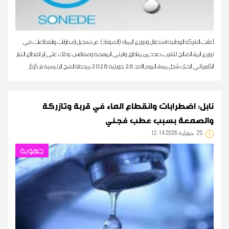
أعلنت الشركة الوطنية لاستغلال وتوزيع المياه (الصوناد) عن تسجيل اضطرابات وانقطاعات في
توزيع الماء الصالح للشرب بعدد من مناطق ولايتي المهدية وصفاقس، وذلك على إثر انقطاع التيار
الكهربائي الذي سُجل مساء اليوم الأحد 26 جويلية 2026 بمحطة الضخ الرئيسية بئر كركر
نابل: اضطرابات وانقطاع الماء في قربة وتازركة
والصمعة بسبب عطب فجئي
25
12:14 2026 جويلية
جهوية