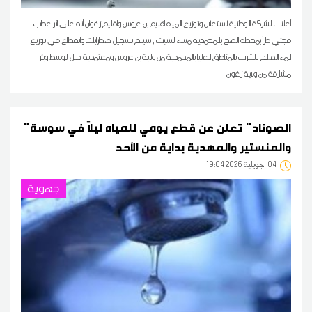
أعلنت الشركة الوطنية لاستغلال وتوزيع المياه اقليم بن عروس واقليم زغوان أنه على اثر عطب
فجئي طرأ بمحطة الضخ بالمحمدية مساء السبت , سيتم تسجيل اضطرابات وانقطاع في توزيع
الماء الصالح للشرب بالمناطق العليا بالمحمدية من ولاية بن عروس ومعتمدية جبل الوسط وبئر
مشارقة من ولاية زغوان
"الصوناد" تعلن عن قطع يومي للمياه ليلاً في سوسة
والمنستير والمهدية بداية من الأحد
04
19:04 2026 جويلية
جهوية