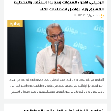
الرحيلي: اهتراء القنوات وغياب الاستثمار والتخطيط
المسبق وراء تواصل انقطاعات الماء
17
10:03 2026 جويلية
وطنية
أكد الخبير في التنمية والموارد المائية، حسين الرحيلي، لدى حضوره اليوم الجمعة، في برنامج
"ناس الديوان"، إن الإشكالية التي تعانيها تونس في علاقة بمياه الشرب تعود بالأساس ليس الى
مدى توفر الموارد المائية وانما الى سوء التصرف وغياب التخطيط المسبق والاستثمار الاستباقي
تطاوين: انقطاع توزيع الماء بقصر الحدادة من