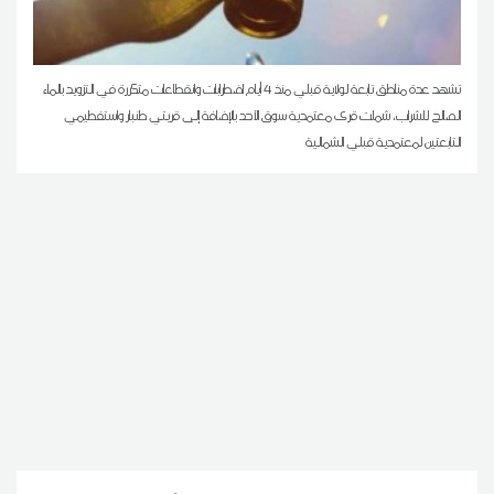
تشهد عدة مناطق تابعة لولاية قبلي منذ 4 أيام اضطرابات وانقطاعات متكررة في التزويد بالماء
الصالح للشراب، شملت قرى معتمدية سوق الأحد بالإضافة إلى قريتي طنبار واستفطيمي
التابعتين لمعتمدية قبلي الشمالية