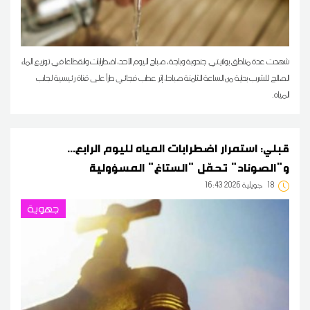
شهدت عدة مناطق بولايتي جندوبة وباجة، صباح اليوم الأحد، اضطرابات وانقطاعا في توزيع الماء
الصالح للشرب بداية من الساعة الثامنة صباحا، إثر عطب فجائي طرأ على قناة رئيسية لجلب
المياه.
قبلي: استمرار اضطرابات المياه لليوم الرابع...
و"الصوناد" تحمّل "الستاغ" المسؤولية
18
16:43 2026 جويلية
جهوية