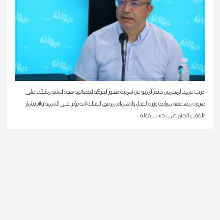
أعرب عميد المحامين حاتم المزيو عن أهمية صدور الحركة القضائية هذه السنة مشدّدا على
ضرورة مضاعفة ميزانية وزارة العدل والاهتمام بمرفق العدالة لأنه يؤثر على التنمية والاستثمار
والوضع الاجتماعي، حسب قوله