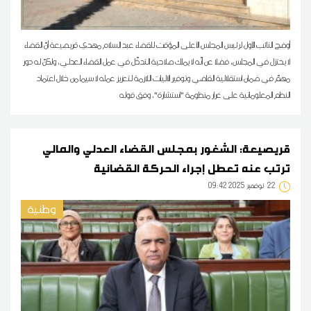
أوضح النائب الأول لرئيس المجلس الأعلى المؤقت للقضاء عبد السلام مهدي قريصيعة أنّ القضاء
لا يختزل في المجلس، فضلا عن أنّه لا يملك صلاحية التدخّل في عمل القضاء العدلي، ولكنّ له دور
مهمّ في ضمان استقلالية القاضي وتوفير الآليات اللازمة لتعزيز عمله لا سيما من خلال اعتماد
النظم المعلوماتية على غرار منظومة "استشارة"، وفق قوله
قريصيعة: الشغور بمجلس القضاء العدلي والمالي
ترتب عنه تعطل إجراء الحركة القضائية
22
09:42 2025 نوفمبر
وطنية