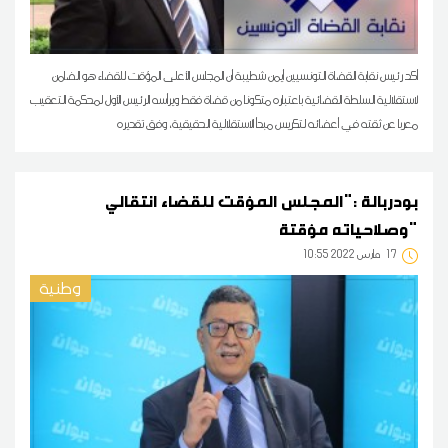
أكد رئيس نقابة القضاة التونسيين أيمن شطيبة أن المجلس الأعلى المؤقت للقضاء هو الضامن
لاستقلالية السلطة القضائية باعتباره متكونا من قضاة فقط ويرأسه الرئيس الأول لمحكمة التعقيب
معربا عن ثقته في أعضائه لتكريس مبدأ الاستقلالية الحقيقية، وفق تقديره
بودربالة :"المجلس المؤقت للقضاء انتقالي
وصلاحياته مؤقتة"
17
10:55 2022 مارس
وطنية