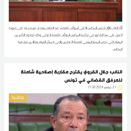
أكّد النائب الأوّل لرئيس المجلس الأعلى المؤقّت للقضاء عبد السلام مهدي قريصيعة على ضرورة
العمل على سد الشغور في تركيبة المجلس المؤقّت للقضاء العدلي وذلك لوجود الكثير من
المهام التي تخص المسار المهني للقضاة العدليين والتي لا يمكن القيام بها إلا من قبل هذا
المجلس
النائب جلال القروي يقترح مقاربة إصلاحية شاملة
للمرفق القضائي في تونس
21
17:30 2024 نوفمبر
وطنية