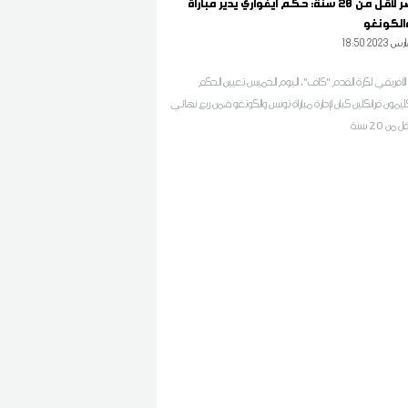
كان مصر لأقل من 20 سنة: حكم ايفواري يدير مباراة
لكونغو
18 2023 مارس
اد الأفريقي لكرة القدم "كاف"، اليوم الخميس تعيين الحكم
ليمون فرانكلين كبان لإدارة مباراة تونس والكونغو ضمن ربع نهائي
ن 20 سنة