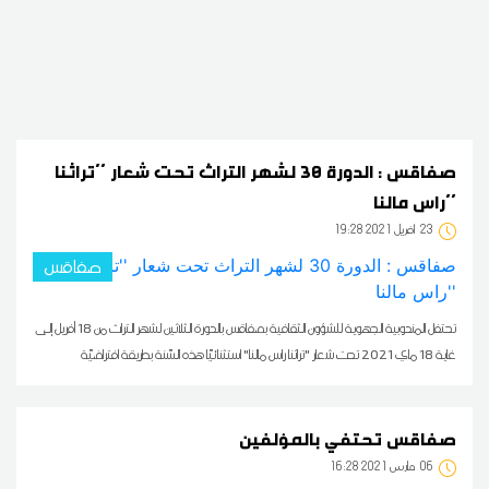
صفاقس : الدورة 30 لشهر التراث تحت شعار ''تراثنا
راس مالنا''
23
19:28 2021 أفريل
صفاقس
تحتفل المندوبية الجهوية للشؤون الثقافية بصفاقس بالدورة الثلاثين لشهر التراث من 18 أفريل إلى
غاية 18 ماي 2021 تحت شعار "تراثنا راس مالنا" استثنائيّا هذه السّنة بطريقة افتراضيّة
صفاقس تحتفي بالمؤلفين
06
16:28 2021 مارس