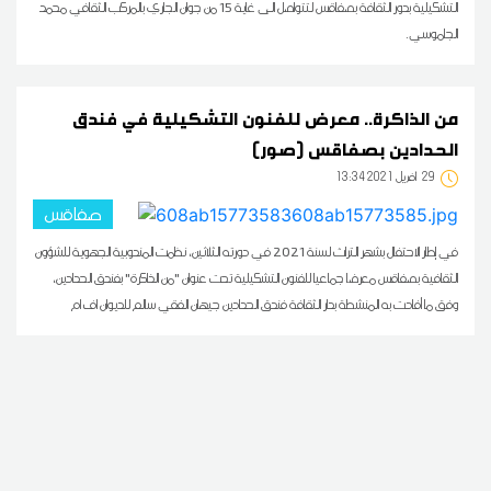
التشكيلية بدور الثقافة بصفاقس لتتواصل الى غاية 15 من جوان الجاري بالمركب الثقافي محمد
الجاموسي.
من الذاكرة.. معرض للفنون التشكيلية في فندق
الحدادين بصفاقس (صور)
29
13:34 2021 أفريل
صفاقس
في إطار الاحتفال بشهر التراث لسنة 2021 في دورته الثلاثين، نظمت المندوبية الجهوية للشؤون
الثقافية بصفاقس معرضا جماعيا للفنون التشكيلية تحت عنوان "من الذاكرة" بفندق الحدادين،
وفق ما أفادت به المنشطة بدار الثقافة فندق الحدادين جيهان الفقي سالم للديوان اف ام