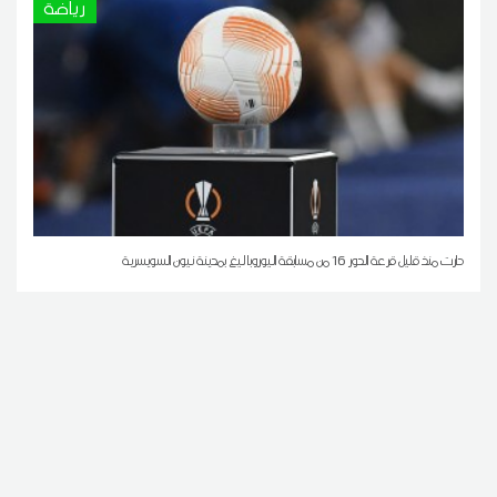
رياضة
دارت منذ قليل قرعة الدور 16 من مسابقة اليوروبا ليغ بمدينة نيون السويسرية