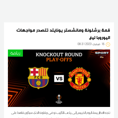
قمة برشلونة ومانشستر يونايتد تتصدر مواجهات
اليوروبا ليغ
16
08:31 2023 فيفري
رياضة
تتجه الانظار مساء اليوم الخميس إلى ملعب الكامب نو في برشلونة آلذي سيكون شاهدا على