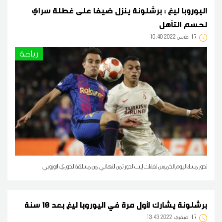
اليوروبا ليغ : برشلونة ينزل ضيفا على غطلة سراي
لحسم التأهل
17
10:40 2022 مارس
رياضة
تدور مساء اليوم الخميس لقاءات اياب الدور ثمن النهائي من مسابقة الدوري الاوروبي
برشلونة يشارك لأول مرة في اليوروبا ليغ بعد 18 سنة
17
13:43 2022 فيفري