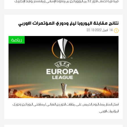
قمة نارية لحساب الدور 32 من اليوروربا ليغ بين برشلونة الإسباني ومانشستر يونايتد الإنجليزي
نتائج مقابلة اليوروبا ليغ ودوري المؤتمرات الاوربي
14
22:13 2022 أفريل
رياضة
اسدل الستار مساء اليوم الخميس على مقابلات الدور ربع النهائي لمسابقتي اليوربا ليغ ودوري
المؤتمرات الاوربي