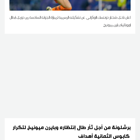
اعلن نادي شختار دونتسك الاوكراني عن تشكيلته الرسمية لمباراة الجولة السادسة من دوري ابطال
اوروبا امام بايرن ميونيخ
برشلونة من أجل ثأر طال إنتظاره وبايرن ميونيخ لتكرار
كابوس الثمانية أهداف