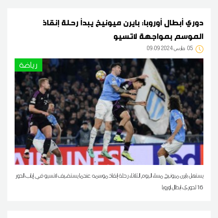
دوري أبطال أوروبا: بايرن ميونيخ يبدأ رحلة إنقاذ
الموسم بمواجهة لاتسيو
05
09:09 2024 مارس
رياضة
يستهل بايرن ميونيخ مساء اليوم الثلاثاء رحلة إنقاذ موسمه عندما يستضيف لاتسيو في إياب الدور
16 لدوري ابطال اوروبا