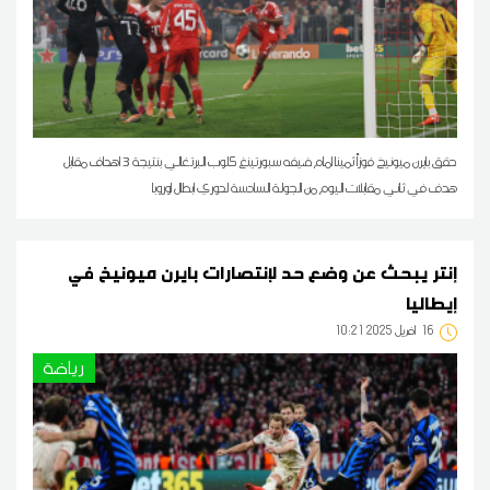
حقق بايرن ميونيخ فوزاً ثمينا امام ضيفه سبورتينغ كلوب البرتغالي بنتيجة 3 اهداف مقابل
هدف في ثاني مقابلات اليوم من الجولة السادسة لدوري ابطال اوروبا
إنتر يبحث عن وضع حد لإنتصارات بايرن ميونيخ في
إيطاليا
16
10:21 2025 أفريل
رياضة