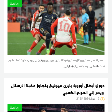
رياضة
حسم التعادل بهدفين مقابل هدفين قمة الأليانز ارينا بين بايرن ميونيخ وريال مدريد قمة ذهاب الدور
نصف النهائي لمسابقة دوري ابطال اوروبا
دوري أبطال أوروبا: بايرن ميونيخ يتجاوز عقبة الأرسنال
ويمر إلي المربع الذهبي
17
21:54 2024 أفريل
رياضة