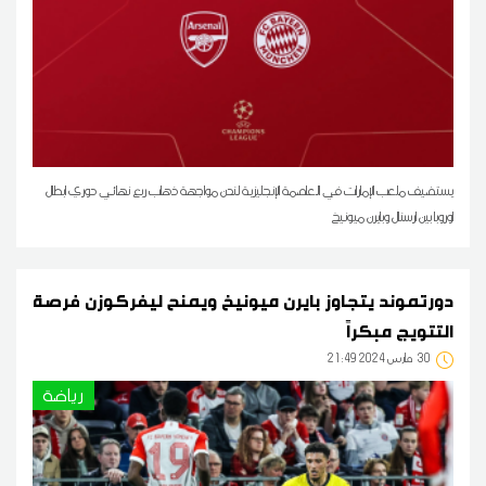
يستضيف ملعب الإمارات في العاصمة الإنجليزية لندن مواجهة ذهاب ربع نهائي دوري ابطال
اوروبا بين ارسنال وبايرن ميونيخ
دورتموند يتجاوز بايرن ميونيخ ويمنح ليفركوزن فرصة
التتويج مبكراً
30
21:49 2024 مارس
رياضة