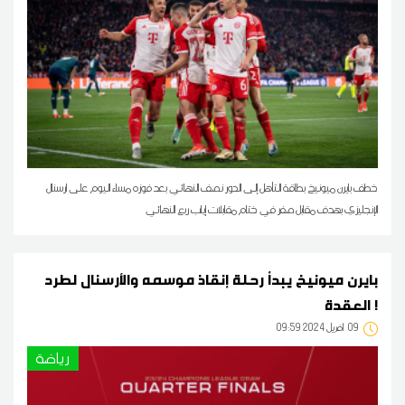
خطف بايرن ميونيخ بطاقة التأهل إلى الدور نصف النهائي بعد فوزه مساء اليوم على ارسنال
الإنجليزي بهدف مقابل صفر في ختام مقابلات إياب ربع النهائي
بايرن ميونيخ يبدأ رحلة إنقاذ موسمه والأرسنال لطرد
العقدة !
09
09:59 2024 أفريل
رياضة