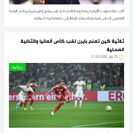
أكدت قناة سبورت 1 الألمانية مساء اليوم الثلاثاء ان نادي بايرن ميونيخ إتفق رسميا مع لاعب الوسط
الهجومي المغربي إسماعيل الصيباري للإنتقال إلى صفوفه لمدة 5 مواسم
ثلاثية كين تمنح بايرن لقب كأس ألمانيا والثنائية
المحلية
23
21:53 2026 ماي
رياضة