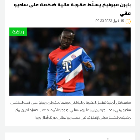
بايرن ميونيخ يسلّط عقوبة مالية ضخمة على ساديو
ماني
16
09:33 2023 أفريل
رياضة
كشف تقارير ألمانية تفاصيل العقوبة المالية التي فرضها نادي بايرن ميونخ على لاعبه السنغالي
ساديو ماني، بعد شجاره مع زميله ليروي ساني، وتوجيه لكمة له عقب خسارة الفريق أمام
مضيفه مانشستر سيتي الإنجليزي في ذهاب ربع نهائي دوري أبطال أوروبا.