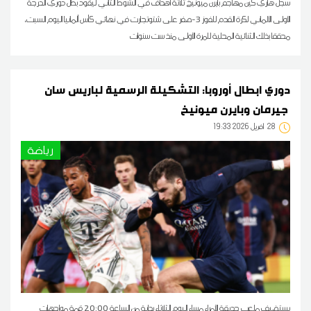
سجل هاري كين مهاجم بايرن ميونيخ ثلاثة أهداف في الشوط الثاني ليقود بطل دوري ​الدرجة
الأولى الألماني لكرة القدم للفوز 3-صفر على شتوتجارت ‌في نهائي كأس ألمانيا اليوم السبت،
محققا بذلك الثنائية المحلية للمرة الأولى منذ ست سنوات
دوري ابطال أوروبا: التشكيلة الرسمية لباريس سان
جيرمان وبايرن ميونيخ
28
19:33 2026 أفريل
رياضة
يستضيف ملعب حديقة الأمراء مساء اليوم الثلاثاء بداية من الساعة 20:00 قمة مواجهات