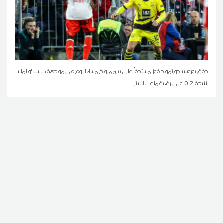
حقق بوروسيا دورتموند فوزا مستحقاً على بايرن ميونخ مساء اليوم في مواجهة كلاسيكو ألمانيا
بنتيجة 2ـ0 على ارضية ملعب الأليانز