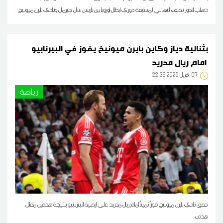
ذهاب الدور نصف النهائي لمسابقة دوري ابطال اوروبا بين باريس سان جيرمان ونادي بايرن ميونيخ
بثنائية دياز وكاين بايرن ميونيخ يفوز في البيرنابيو
امام ريال مدريد
07
22:39 2026 أفريل
رياضة
حقق نادي بايرن ميونيخ فوزاً ثميناً امام ريال مدريد على ارضية البيرنابيو بنتيجة هدفين مقابل
هدف