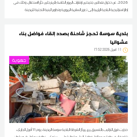
2026، عن دخول نقطتين جديدتين لإشارات المرور الخاصة بالمترجلين حيّز الاستغلال، وذلك في
إطار استراتيجية البلدية الرامية إلى تعزيز السلامة المرورية وتطوير البنية التحتية للمدينة
بلدية سوسة تحجز شاحنة بصدد إلقاء فواضل بناء
عشوائيا
11
17:52 2026 أفريل
جهوية
حجزت فرق التراتيب بالتنسيق مع مركز الشرطة البلدية سوسة المدينة، يوم 11 أفريل الجاري،
شاحنة إثر ضبطها بصدد إلقاء فواضل البناء عشوائيا على مستوى منطقة سهلول 4، وسلطت