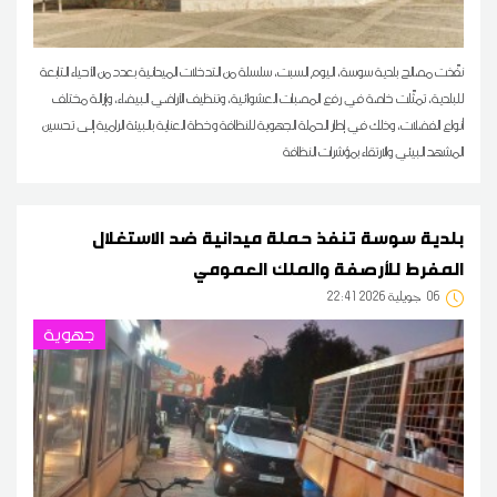
نفّذت مصالح بلدية سوسة، اليوم السبت، سلسلة من التدخلات الميدانية بعدد من الأحياء التابعة
للبلدية، تمثّلت خاصة في رفع المصبات العشوائية، وتنظيف الأراضي البيضاء، وإزالة مختلف
أنواع الفضلات، وذلك في إطار الحملة الجهوية للنظافة وخطة العناية بالبيئة الرامية إلى تحسين
المشهد البيئي والارتقاء بمؤشرات النظافة
بلدية سوسة تنفذ حملة ميدانية ضد الاستغلال
المفرط للأرصفة والملك العمومي
06
22:41 2026 جويلية
جهوية