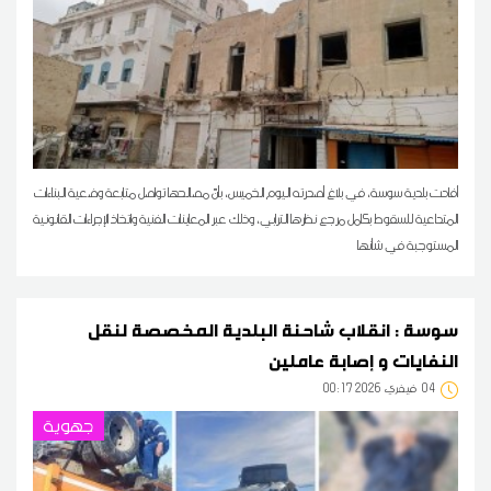
أفادت بلدية سوسة، في بلاغ أصدرته اليوم الخميس، بأنّ مصالحها تواصل متابعة وضعية البناءات
المتداعية للسقوط بكامل مرجع نظرها الترابي، وذلك عبر المعاينات الفنية واتخاذ الإجراءات القانونية
المستوجبة في شأنها
سوسة : انقلاب شاحنة البلدية المخصصة لنقل
النفايات و إصابة عاملين
04
00:17 2026 فيفري
جهوية