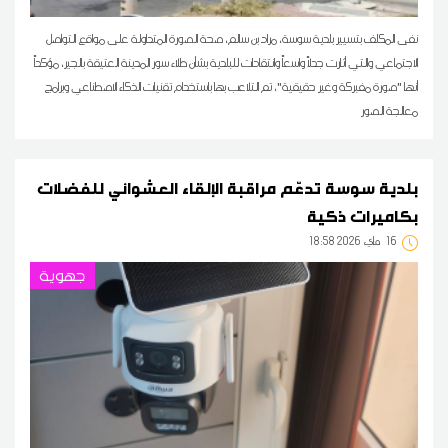
نفى المكلف بتسيير بلدية سوسة، مراد بن سالم، صحة الصورة المتداولة على مواقع التواصل
الاجتماعي والتي أثارت جدلاً واسعاً وانتقادات للبلدية بشأن طلاء سور المدينة العتيقة بالجير، مؤكداً
أنها "صورة مفبركة وغير حقيقية"، تم التلاعب بها باستخدام تقنيات الذكاء الاصطناعي وبرامج
معالجة الصور
بلدية سوسة تدعّم مراقبة الإلقاء العشوائي للفضلات
بكاميرات ذكية
16
18:58 2026 ماي
جهوية