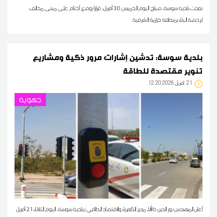
نفذت بلدية سوسة، صباح اليوم الخميس 30 أفريل، قرارا بوضع أختام على مبنى مخالف
لرخصة البناء بمنطقة خزامة الشرقية.
بلدية سوسة: تدشين إشارات مرور ذكية ومشاريع
تنوير مقتصدة للطاقة
21
12:20 2026 أفريل
جهوية
أعلن المهندس نور الدين داڨا، مدير الكهرباء والاقتصاد الطاقي ببلدية سوسة، اليوم الثلاثاء 21 أفريل