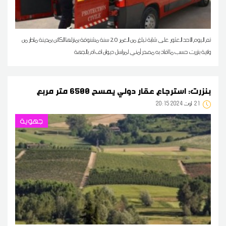
تم اليوم الأحد العثور على شابة تبلغ من العمر 20 سنة مشنوقة بمنزلها الكائن بمدينة ماطر من
ولاية بنزرت حسب ما افاد به مصدر أمني لمراسل ديوان اف ام بالجهة
بنزرت: استرجاع عقار دولي يمسح 6500 متر مربع
21
20:15 2024 أوت
جهوية