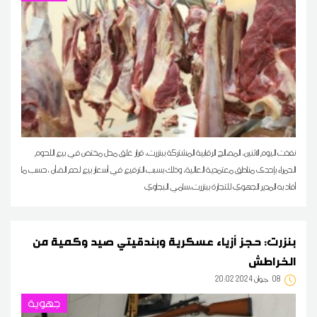
نفذت اليوم الاثنين، المصالح الرقابية المشتركة ببنزرت، قرار غلق محل مختص في بيع اللحوم
الحمراء بإحدى مناطق معتمدية العالية، وذلك بسبب الترفيع في أسعار بيع لحم الضأن ،حسب ما
أفاد به المدير الجهوي للتجارة ببنزرت،سامي البجاوي
بنزرت: حجز أزياء عسكرية وبندقيتي صيد وكمية من
الخراطش
08
20:02 2024 جوان
جهوية