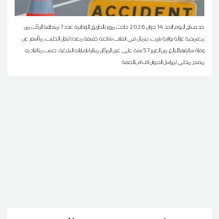
جد صباح اليوم الاحد 14 جوان 2026 حادث مرور بالطريق الوطنية عدد 7 بمنطقة الركب من
معتمدية غزالة بولاية بنزرت، يتمثل في انقلاب شاحنة خفيفة معدة لنقل الحليب، ما أسفر عن
وفاة سائقها البالغ من العمر 57 سنة على عين المكان متاثرا باصاباته البليغة، حسب ما افاد به
مصدر محلي لمراسل الديوان اف ام بالجهة