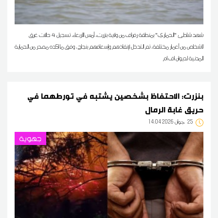
شهد شاطئ "الحماري" بمنطقة رفراف من ولاية بنزرت، أمس الأربعاء، تسجيل 4 حالات غرق
لأشخاص من أعمار مختلفة، تم التدخل لإنقاذهم وإسعافهم بنجاح، وفق ما اكده مصدر من الحماية
المدنية لديوان اف ام
بنزرت: الاحتفاظ بشخصين يشتبه في تورطهما في
حريق غابة الرمال
25
14:04 2026 جوان
جهوية