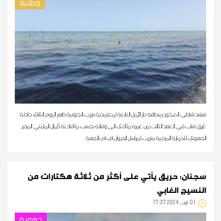
وطنية
شهد شاطئ الصخور بمنطقة دار الرّمل التابعة لمعتمدية بنزرت الجنوبية ظهر اليوم الثلاثاء حادثة
غرق شاب في العقد الثالث من عمره ما أدى الى وفاته بحسب ما افاد به كمال المليتي المدير
الجهوي للحماية المدنية ببنزرت لمراسل الديوان اف ام بالجهة
سجنان: حريق يأتي على أكثر من ثلاثة هكتارات من
النسيج الغابي
01
17:37 2024 أوت
جهوية