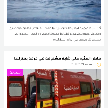
أذنت النيابة العمومية بالمحكمة الابتدائية ببنزرت، بالاحتفاظ ب4 أشخاص وابقاء البقية بحالة سراح
وذلك على خلفية تنظيمهم عمليات ابحار خلسة شارك فيها 36 شخصا من تونس و مصر،
حسب ما أفاد به مصدر أمني لمراسل الديوان اف ام
ماطر: العثور على شابة مشنوقة في غرفة بمنزلها
01
21:30 2024 سبتمبر
جهوية