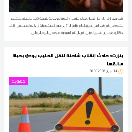
اكد مصدر امني لمراسل الديوان اف ام ببنزرت، ان النيابة العمومية بالجهة اذنت بالاحتفاظ بشخصين
يشتبه في تورطهما في حريق اندلع بتاريخ الـ11 من جوان الحاري بغابة الرمال، و تسبب في إتلاف
هكتار ونصف من النسيج الغابي، قبل ان تتم السيطرة عليه في اليوم الموالي
بنزرت: حادث إنقلاب شاحنة لنقل الحليب يودي بحياة
سائقها
14
20:08 2026 جوان
جهوية