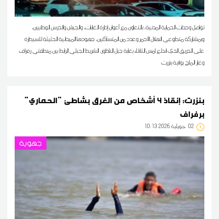
تواصل وحدات الحماية المدنية، بالتعاون مع أعوان إدارة الغابات، والجيش والحرس الوطنيين،
وبمشاركة متطوعي الهلال الأحمر وعدد من المتساكنين، جهودها الميدانية الحثيثة للسيطرة
على الحريق الذي اندلع امس الثلاثاء بغابة جبل الناظور، الشريط الجبلي الرابط بين منطقتي رفراف
وغار الملح بولاية بنزرت
بنزرت: إنقاذ 4 أشخاص من الغرق بشاطئ "الحماري"
برفراف
02
10:13 2026 جويلية
جهوية