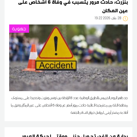
بنزرت: حادث مرور يتسبب في وفاة 6 أشخاص على
عين المكان
28
19:22 2026 ماي
جهوية
جد ظهر اليوم الخميس بالطريق الوطنية عدد 8 الرابطة بين تونس وبنزرت وتحديدا على مستوى
منطقة التلة من معتمدية العالية حادث مرور أسفر عن وفاة 6 أشخاص على عين المكان وفق ما
أفاد به مصدر أمني لمراسل ديوان اف ام بالجهة
بداية من الغد: تحويل جزئي ووقتي لحركة المرور