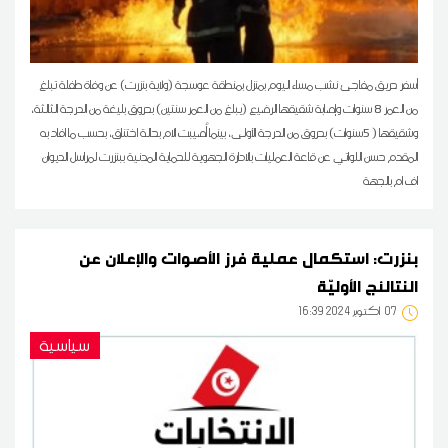
أسفر حريق مفاجئ نشب مساء اليوم بمنزل بمنطقة عوسجة (ولاية بنزرت) عن وفاة طفلة تبلغ
من العمر 8 سنوات وإصابة شقيقها الرضيع (يبلغ من العمر سنتين) بحروق بليغة من الدرجة الثالثة،
وشقيقها ( 5سنوات) بحروق من الدرجة الأولى، بينما أُصيبت الام بحالة اختناق، بحسب ما افاد به
المقدم حسن اللواتي عن قاعة العمليات بالادارة الجهوية للحماية المدنية ببنزرت لمراسل الديوان
اف ام بالجهة
بنزرت: استكمال عملية فرز الأصوات والإعلان عن
النتالئج الأوليّة
07
16:39 2024 أكتوبر
سياسية