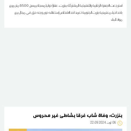
استرجعت الاجهزة الرقابية والتنفيذية المشتركة ببنزرت، عقارا دوليا مسجلا يمسح 6500 متر مربع
باحد احياء معتمدية بنزرت الجنوبية تعمد احد الاشخاص إستغلاله دون وجه حق في مجال بيع
مواد البناء
بنزرت: وفاة شاب غرقا بشاطئ غير محروس
06
22:09 2024 أوت