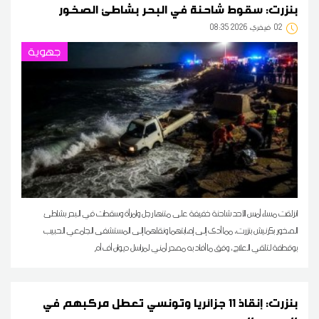
بنزرت: سقوط شاحنة في البحر بشاطئ الصخور
02
08:35 2026 فيفري
جهوية
انزلقت مساء أمس الأحد شاحنة خفيفة على متنها رجل وامرأة وسقطت في البحر بشاطئ
الصخور بكرنيش بنزرت، مما أدى إلى إصابتهما ونقلهما إلى المستشفى الجامعي الحبيب
بوقطفة لتلقي العلاج، وفق ما أفاد به مصدر أمني لمراسل ديوان أف أم
بنزرت: إنقاذ 11 جزائريا وتونسي تعطل مركبهم في