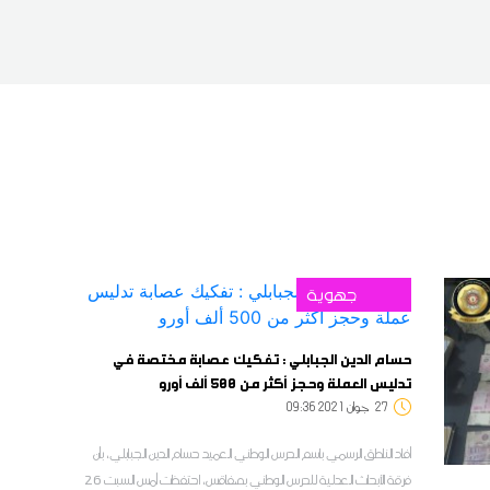
جهوية
حسام الدين الجبابلي : تفكيك عصابة مختصة في
تدليس العملة وحجز أكثر من 500 ألف أورو
27
09:36 2021 جوان
أفاد الناطق الرسمي باسم الحرس الوطني العميد حسام الدين الجبابلي، بأن
فرقة الأبحاث العدلية للحرس الوطني بصفاقس، احتفظت أمس السبت 26