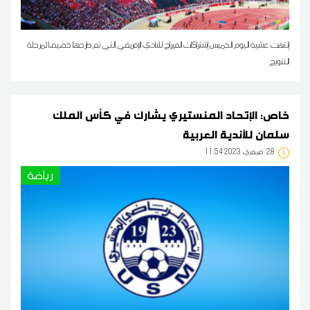
إنتهت عشية اليوم الخميس إشتراكات الفيراج للنادي الإفريقي آلتي تم طرحها خصيصا لمرحلة
التتويج
خاص: الإتحاد المنستيري يشارك في كأس الملك
سلمان للأندية العربية
28
11:54 2023 فيفري
رياضة