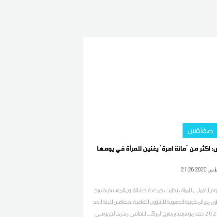
صفاقس
كثر من 'مائة امرة' يغنين للمرأة في يومها
21 2020 مارس
يوم العاملي للمراة ، نظمت جمعية احباء الفنون الموسيقية ببرج
عاون مع المندوبية الجهوية للشؤون الثقافية بصفاقس الليلة الاحد
8 مارس 2020 حفلا موسيقيا بمسرح المركب الثقافي محمد الجموسي