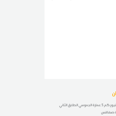
كورال مائة مراة
ن
طريق تنيور كم 5 عمارة الجموسي الطابق الثاني
ة صفاقس