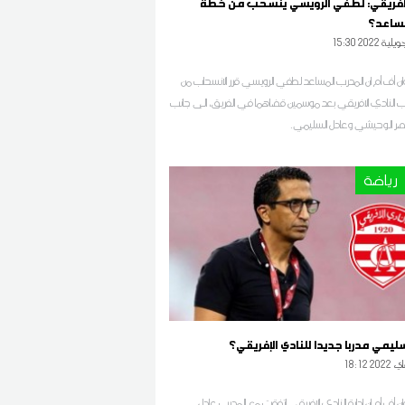
الافريقي: لطفي الرويسي ينسحب من خطة
ساعد؟
15 2022 جويلية
 أف أم ان المدرب المساعد لطفي الرويسي قرر الانسحاب من
النادي الافريقي بعد موسمين قضاهما في الفريق، الى جانب
صر الوحيشي وعادل السليمي.
رياضة
ليمي مدربا جديدا للنادي الإفريقي؟
1 2022 ماي
 أف أم ان ادارة النادي الافريقي اتفقت مع المدرب عادل