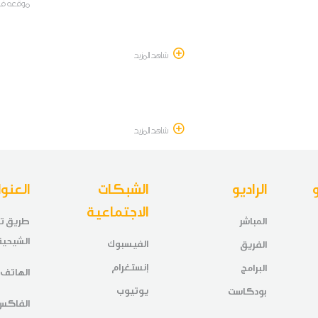
موقعه في
شاهد المزيد
شاهد المزيد
الراديو
الشبكات
العنوا
الاجتماعية
المباشر
الشيحي
الفيسبوك
الفريق
إنستغرام
البرامج
الهاتف 328 328 31
يوتيوب
بودكاست
الفاكس 329 328 