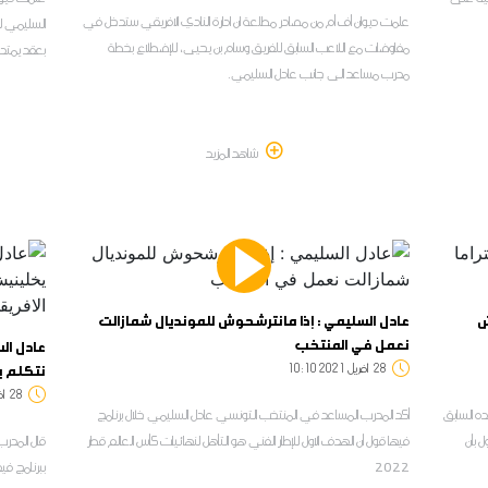
علمت ديوان أف أم من مصادر مطلعة ان ادارة النادي الافريقي ستدخل في
السليمي لل
مفاوضات مع اللاعب السابق للفريق وسام بن يحيى، للإضطلاع بخطة
بعقد يمتد ال
مدرب مساعد الى جانب عادل السليمي.
شاهد المزيد
ش
عادل السليمي : إذا مانترشحوش للمونديال شمازالت
نعمل في المنتخب
عادل ال
28
10:10 2021 أفريل
نتكلم بر
28
8:45
ده السابق
أكد المدرب المساعد في المنتخب التونسي عادل السليمي خلال برنامج
 بأن
فيها قول أن الهدف الاول للإطار الفني هو التأهل لنهائيات كأس العالم قطر
قال المدر
2022
ببرنامج في