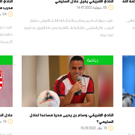
ّة الله
النادي الافريقي يقيل عادل السليمي
النادي 
مدرب م
05
14:47 2022 جويلية
04
:30
ين لطفي
علمت ديوان اف ام من مصادر مطلعة أن ادارة النادي الافريقي ستقيل
علمت ديوان
وم
المدرب عادل السليمي خلال الساعات القادمة بسبب اداء الفريق بعد تقييم
خطته صلب 
فترة عمله
كل من منت
رياضة
النادي الإفريقي: وسام بن يحيى مدربا مساعدا لعادل
عادل الس
السليمي؟
19
8:12
19
19:29 2022 ماي
اضية على
علمت ديوان