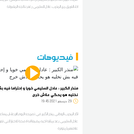
اداء الفريق مع المدرب عادل السليمي رغم نتائجه المقبولة
فيديوهات
منذر الكبير : عادل السليمي خويا و إحتراما فيه ب
نخليه هو يحكي علاش خرج
29
19:45 2021 ديسمبر
اكد المدرب الوطني منذر الكبير في تصريحه اليوم الاربعاء ان مساع
عادل السليمي يعد بمثابة اخيه مضيفا انه لا صحة للاخبار التي تقول
علاقتهما متوترة