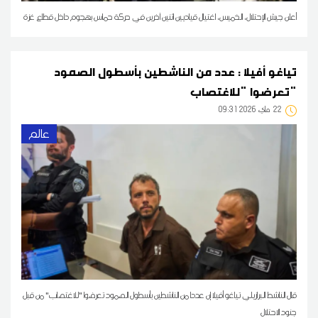
أعلن جيش الإحتلال، الخميس، اغتيال قياديين اثنين آخرين في حركة حماس بهجوم داخل قطاع غزة
تياغو أفيلا : عدد من الناشطين بأسطول الصمود
تعرضوا "للاغتصاب"
22
09:31 2026 ماي
عالم
قال الناشط البرازيلي تياغو أفيلا إن عددا من الناشطين بأسطول الصمود تعرضوا "للاغتصاب" من قبل
جنود الاحتلال