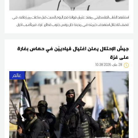
استشهد الشاب الفلسطيني مهند عثمان فروانة فجر اليوم السبت قبل ساعات من زفافه، في
قصف للاحتلال استهدف خيمته في مدينة خان يونس جنوب قطاع غزة، فيما أصيب اخران
جيش الإحتلال يعلن اغتيال قيادييْن في حماس بغارة
على غزة
28
10:38 2026 ماي
عالم