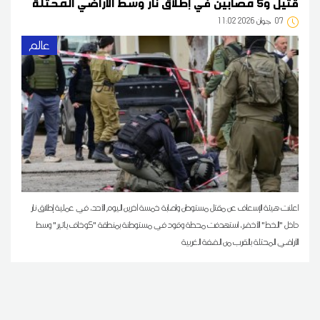
قتيل و5 مصابين في إطلاق نار وسط الأراضي المحتلة
07
11:02 2026 جوان
عالم
اعلنت هيئة الإسعاف عن مقتل مستوطن واصابة خمسة آخرين اليوم ‌الأحد، في عملية إطلاق نار
داخل "الخط" الأخضر، استهدفت محطة وقود في مستوطنة بمنطقة "كوخاف يائير" وسط
الأراضي المحتلة بالقرب من الضفة الغربية