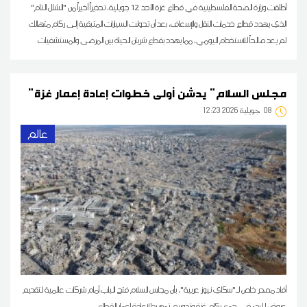
أطلقت وزارة الصحة الفلسطينية في قطاع غزة الأحد 12 جويلية، تحذيراً أخيراً من "الشلل التام"
الذي يهدد قطاع خدمات النقل والإسعاف، بعد أن تحولت السيارات المتبقية إلى ركام متهالك
لم يعد صالحاً للاستخدام اليومي، مما يهدد بقطع شريان الحياة بين المرضى والمستشفيات
"مجلس السلام" يدشن أولى خطوات إعادة إعمار غزة
08
12:23 2026 جويلية
عالم
أفاد مصدر خاص لـ"سكاي نيوز عربية"، بأن مجلس السلام فتح الباب أمام شركات عالمية لتقديم
عروض للبدء في جمع ركام غزة وتدويره، تمهيدا لإعادة إعمار القطاع