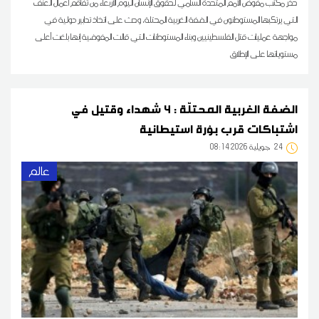
حذر مكتب مفوض الأمم المتحدة السامي لحقوق الإنسان اليوم الأربعاء من تفاقم أعمال العنف
التي يرتكبها المستوطنون في الضفة الغربية المحتلة، وحث على اتخاذ تدابير دولية في
مواجهة عمليات قتل الفلسطينيين وبناء المستوطنات التي قالت المفوضية إنها بلغت أعلى
مستوياتها على الإطلاق
الضفة الغربية المحتلّة : 4 شهداء وقتيل في
اشتباكات قرب بؤرة استيطانية
24
08:14 2026 جويلية
عالم