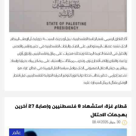
أكد الناطق الرسمي باسم الرئاسة الفلسطينية، نبيل أبو ردينة، السبت 4 جويلية، أن الإرهاب المنظم
الذي تشنه عصابات المستوطنين على القرى والبلدات الفلسطينية في جنين ونابلس والقدس
والخليل في الضفة الغربية المحتلة ويتخلله هجمات على منازل وفلسطينيين، وإحراق أراضٍ
زراعية، واقتلاع وإتلاف أشجار زيتون، وتخريب ممتلكات، والاستيلاء على مصادر مياه، بحماية وإسناد
مباشر من جيش الاحتلال الصهيوني الذي يواصل سياسة القتل اليومية في قطاع غزة، هو
تصعيد إجرامي خطير يتطلب تدخلا دوليا فوريا لتوفير الحماية الدولية للفلسطينيين، قبل انفجار
الأوضاع بشكل لا يمكن السيطرة عليه
قطاع غزة: استشهاد 8 فلسطنيين وإصابة 27 آخرين
بهجمات الاحتلال
30
08:44 2026 جوان
عالم