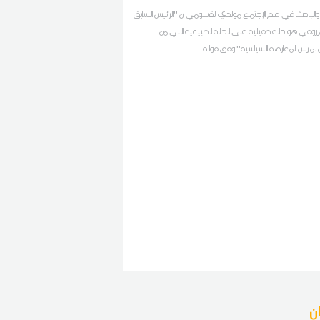
ذ والباحث في علم الإجتماع مولدي القسومي إن ''الرئيس السابق
زوقي هو حالة طفيلية على الحالة الطبيعية التي من
 تمارس المعارضة السياسية'' وفق قوله
ن