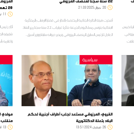
ف
22 سنة سجنا لمنصف المرزوقي
المرزوق
20 تهمة
20
21:33 2025 جوان
11
:36
أصدرت هيئة الدائرة الجنائية المختصة بالنظر في قضايا الارهاب بالمحكمة
ابيا بخمس
أكد رئيس ال
الابتدائية بتونس مساء اليوم الجمعة حكما غيابيا ب 22 سنة سجنا مع النفاذ
مرزوقي
شقيقه الد
العاجل للرئيس السابق المنصف المرزوقي ومدير ديوانه سابقا ووزير أسبق ،
تعلقت
واعلامه بأ
وفق ما أكده مصدر مطلع لديوان أف أم
بعشرين تهمة
سياسية
القروي: المرزوقي مستعد لجلب أطراف أجنبية لحكم
مولدي ا
البلاد بتعلة الدكتاتورية
منقلب س
26
13:51 2024 فيفري
13
4:37
ان