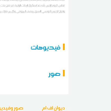
قداس، اليوم الإثنين، بأنه بعد استكمال الابحاث الاولية، تم فتح بح
وادراج الرئيس التونسي الأسبق منصف المرزوقي وكل من شارك
ندوة صحفية عقدها ببلد أجنبي، بالتفتيش، بعد تعمده التهجم
مؤسسات الدولة وعدد من القضاة المباشرين والتشهير بهم، ونسبة
حقيقية لهم تمس من سمعتهم واعتبارهم، ووضعهم صلب قائ
وفق ما عاينته الوحدة المختصة بالبحث في جرائم الارهاب
فيديوهات
صور
ديوان اف ام
صور وفيديو