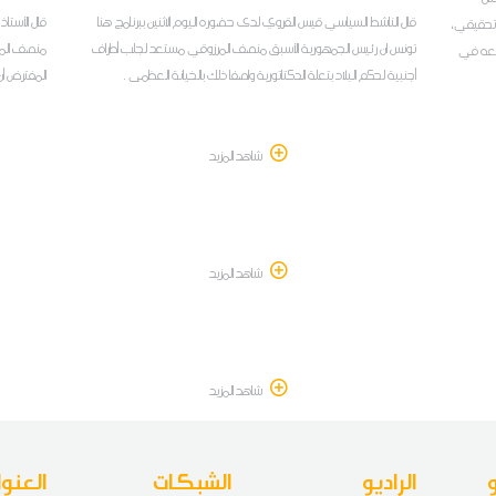
قال الناشط السياسي قيس القروي لدى حضوره اليوم الاثنين ببرنامج هنا
قال الأستا
ث تحقيقي،
تونس ان رئيس الجمهورية الأسبق منصف المرزوقي مستعد لجلب أطراف
منصف المر
 معه في
أجنبية لحكم البلاد بتعلة الدكتاتورية واصفا ذلك بالخيانة العظمى .
المفترض أن
 على
 أمور غير
مة،
شاهد المزيد
شاهد المزيد
شاهد المزيد
الراديو
الشبكات
العنوا