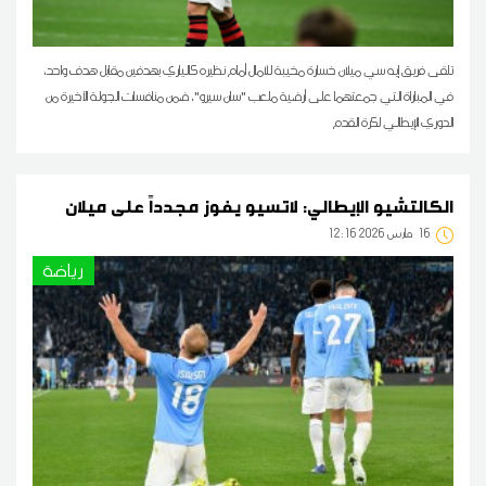
تلقى فريق إيه سي ميلان خسارة مخيبة للآمال أمام نظيره كالياري بهدفين مقابل هدف واحد،
في المباراة التي جمعتهما على أرضية ملعب "سان سيرو"، ضمن منافسات الجولة الأخيرة من
الدوري الإيطالي لكرة القدم
الكالتشيو الإيطالي: لاتسيو يفوز مجدداً على ميلان
16
12:16 2026 مارس
رياضة