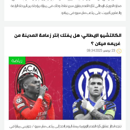
صدارة الدوري الإيطالي لكرة القدم بفارق سبع نقاط، وذلك في مباراة مؤجلة من المرحلة الرابعة
والعشرين أقيمت على ملعب سان سيرو في ميلانو.
الكالتشيو الإيطالي: هل يفتك إنتر زعامة المدينة من
غريمه ميلان ؟
23
08:34 2025 نوفمبر
رياضة
تتجه انظار عشاق كرة القدم الأوروبية مساء اليوم الاحد إلى ملعب سان سيرو / جوزيبي مياتزا في