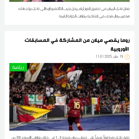
فشل نادي الميلان في تحقيق الفوز أمام مذيل ترتيب الكالتشيو الإيطالي نادي بيزا بتعادله
هدفين مقال هدف في إفتتاحية مقابلات الجولة الثامنة
روما يقصي ميلان من المشاركة في المسابقات
الأوروبية
19
11:01 2025 ماي
رياضة
حقق نادي روما فوزاً عريضاً على حساب ميلان بنتيجة 3 ـ 1 في ختام مقابلات الأسبوع 38 من