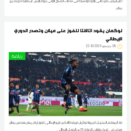
أعلن المدرب البرتغالي باولو فونسيكا في ساعات الصباح الاولى ليوم الإثنين عن نهاية تجربته مع
ميلان
لوكمان يقود اتالانتا للفوز على ميلان وتصدر الدوري
الإيطالي
06
22:43 2024 ديسمبر
رياضة
قاد المهاجم النيجيري اديمولا لوكمان فريقه اتالانتا بيرغامو الإيطالي للفوز امام ميلان بهدفين مقابل
هدف في قمة مقابلات الجولة 15من الدوري الإيطالي