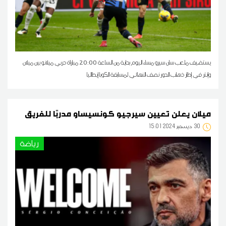
يستضيف ملعب سان سيرو مساء اليوم بداية من الساعة 20:00 مباراة دربي ميلانو بين ميلان
وإنتر في إطار ذهاب الدور نصف النهائي لمسابقة الكوبا إيطاليا
ميلان يعلن تعيين سيرجيو كونسيساو مدربًا للفريق
30
15:01 2024 ديسمبر
رياضة