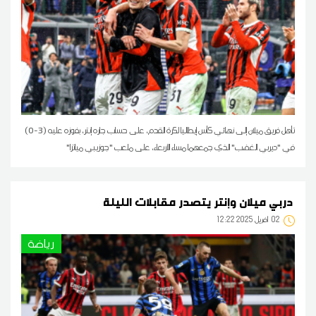
تأهل فريق ميلان إلى نهائي كأس إيطاليا لكرة القدم، على حساب جاره إنتر، بفوزه عليه (3-0)
في "ديربي الغضب" الذي جمعهما مساء الأربعاء، على ملعب "جوزيبي مياتزا"
دربي ميلان وإنتر يتصدر مقابلات الليلة
02
12:22 2025 أفريل
رياضة