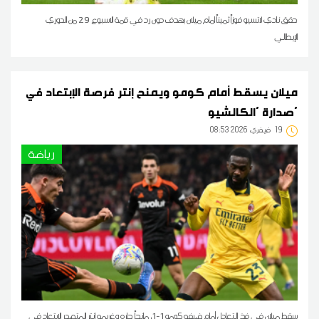
حقق نادي لاتسيو فوزاً ثميناً امام ميلان بهدف دون رد في قمة الاسبوع 29 من الدوري
الإيطالي
ميلان يسقط أمام كومو ويمنح إنتر فرصة الإبتعاد في
صدارة 'الكالشيو'
19
08:53 2026 فيفري
رياضة
سقط ميلان في فخ التعادل أمام ضيفه كومو 1-1، مانحاً جاره وغريمه إنتر المتصدر الابتعاد في