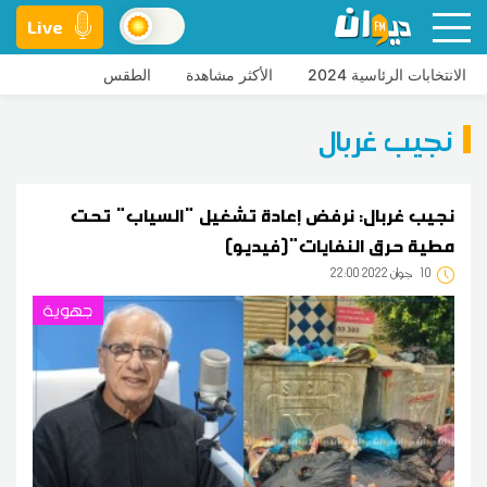
Live
الانتخابات الرئاسية 2024
الأكثر مشاهدة
الطقس
نجيب غربال
نجيب غربال: نرفض إعادة تشغيل "السياب" تحت
مطية حرق النفايات"(فيديو)
10
22:00 2022 جوان
جهوية