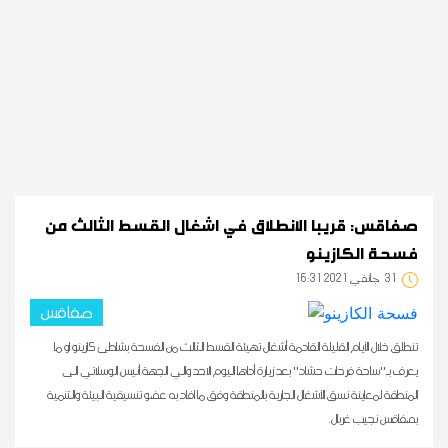
صفاقس: قريبا الانطلاق في اشغال القسط الثالث من
فسحة الكازينو
31
16:31 2021 جانفي
صفاقس
تنطلق خلال الأيام القليلة القادمة أشغال تهيئة القسط الثالث من الفسحة بشاطئ كازينو او ما
يعرف بـ''ساحة فرحات حشاد'' بعد زيارة أداها اليوم الاحد والي الجهة أنيس الوسلاتي الى
المنطقة لمعاينة نسق الأشغال الجارية بالمنطقة وفق ما افاد به عضو تنسيقية البيئة والتنمية
بصفاقس نجيب غربال.