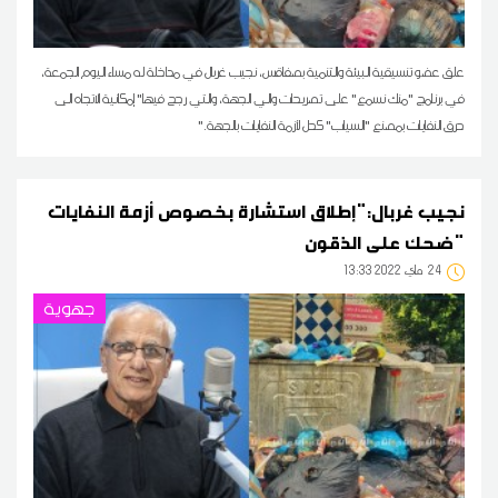
علق عضو تنسيقية البيئة والتنمية بصفاقس، نجيب غربال في مداخلة له مساء اليوم الجمعة،
في برنامج "منك نسمع" على تصريحات والي الجهة، والتي رجح فيها" إمكانية الاتجاه الى
حرق النفايات بمصنع "السياب" كحل لأزمة النفايات بالجهة."
نجيب غربال:"إطلاق استشارة بخصوص أزمة النفايات
ضحك على الذقون"
24
13:33 2022 ماي
جهوية