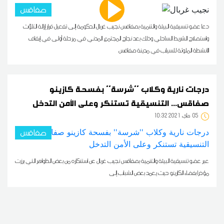
صفاقس
دعا عضو تنسيقية البيئة والتنمية بصفاقس نجيب غربال الحكومة إلى تفعيل قرار إزالة التلوّث
واستصلاح الشريط الساحلي وذلك بعد نجاح المجتمع المدني في مرحلة أولى في إيقاف
الأنشطة الملوثة للسياب في مدينة صفاقس
درجات نارية وكلاب ''شرسة'' بفسحة كازينو
صفاقس... التنسيقية تستنكر وعلى الأمن التدخل
05
10:32 2021 ماي
صفاقس
عبر عضو تنسيقية البيئة والتنمية بصفاقس نجيب غربال عن استنكاره من بعض الظواهر التي برزت
مؤخرا بفضاء الكازينو حيث يعمد بعض الشباب إلى