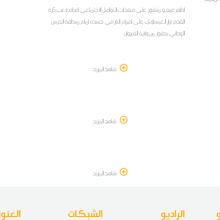
اظهر فيديو منشور على صفحات التواصل الاجتماعي اقدام لاعب كرة
القدم نزار العيساوي على اضرام النار في جسده امام منطقة الحرس
الوطني بحفوز من ولاية القيروان
شاهد المزيد
شاهد المزيد
شاهد المزيد
الراديو
الشبكات
العنوا