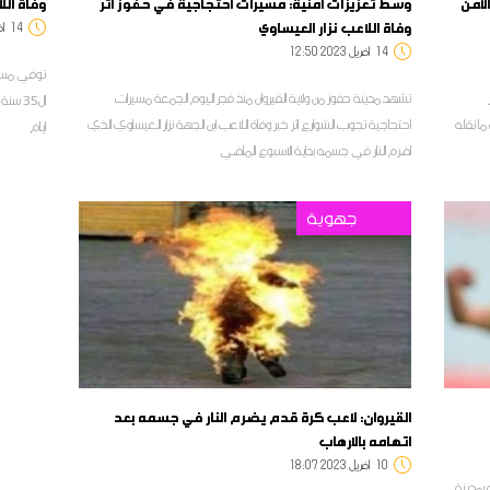
لأمن
وسط تعزيزات امنية: مسيرات احتجاجية في حفوز اثر
وفاة الل
وفاة اللاعب نزار العيساوي
14
1:06
14
12:50 2023 أفريل
توفي مساء 
ر
تشهد مدينة حفوز من ولاية القيروان منذ فجر اليوم الجمعة مسيرات
ال35 س
ا نقله
احتجاجية تجوب الشوارع اثر خبر وفاة اللاعب ابن الجهة نزار العيساوي الذي
ايام
اضرم النار في جسمه بداية الاسبوع الماضي
جهوية
القيروان: لاعب كرة قدم يضرم النار في جسمه بعد
اتهامه بالارهاب
10
18:07 2023 أفريل
 بمدينة