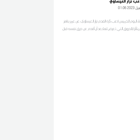
اعب نزار العيساوي
0 2023 أفريل
اليوم الخميس لاعب كرة القدم نزار العيساوي عن عمر يناهز
نة متأثرا بالحروق آلتي تعرض لها بعد أن أقدم عن حرق نفسه قبل