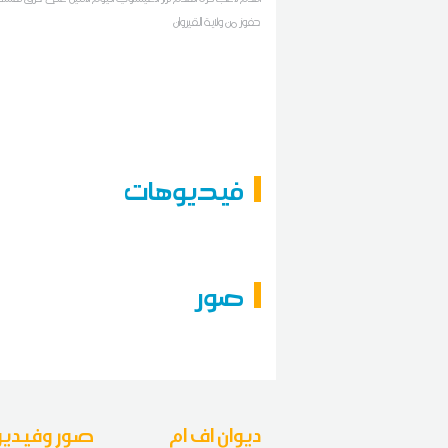
حفوز من ولاية القيروان
فيديوهات
صور
ديوان اف ام
صور وفيديو