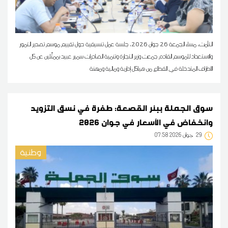
التأمت، مساء الجمعة 26 جوان 2026، جلسة عمل تنسيقية حول تقييم موسم تصدير التمور
والاستعداد للموسم القادم جمعت وزير التجارة وتنمية الصادرات سمير عبيد بممثّلين عن كل
الأطراف المتدخلة في القطاع من هياكل إدارية ومالية ومهنة
سوق الجملة ببئر القصعة: طفرة في نسق التزويد
وانخفاض في الأسعار في جوان 2026
29
07:58 2026 جوان
وطنية