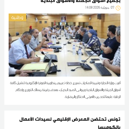
بجميع أسواق الجملة والأسواق البلدية
07
14:08 2026 جويلية
وطنية
أقرت وزارة التجارة وتنمية الصادرات تسريع خطة تعميم منظومة الفوترة الإلكترونية لتشمل كافة
أسواق الجملة والأسواق البلدية وموانئ الصيد البحري، بهدف رقمنة مسالك التوزيع وإحكام
الرقابة عليها للحد من ظاهرتي الاحتكار والمضاربة.
تونس تحتضن المعرض الإقليمي لسيدات الأعمال
بالكوميسا