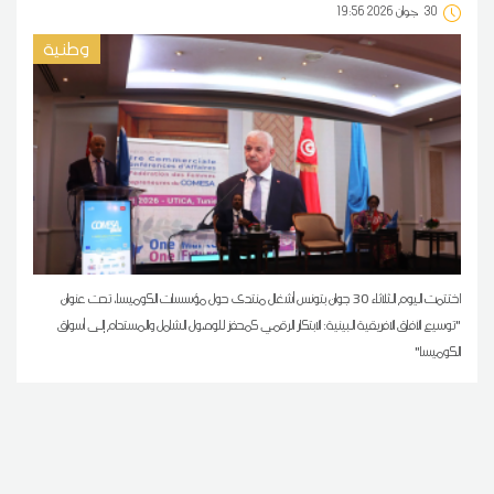
30
19:56 2026 جوان
وطنية
اختتمت اليوم الثلاثاء 30 جوان بتونس أشغال منتدى حول مؤسسات الكوميسا، تحت عنوان
"توسيع الآفاق الافريقية البينية: الابتكار الرقمي كمحفز للوصول الشامل والمستدام إلى أسواق
الكوميسا"