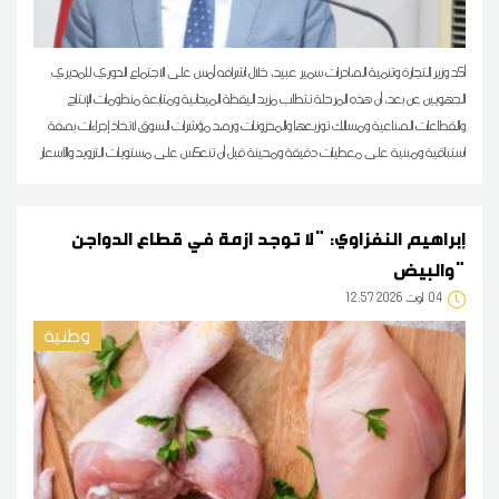
أكد وزير التجارة وتنمية الصادرات سمير عبيد، خلال اشرافه أمس على الاجتماع الدوري للمديري
الجهويين عن بعد، أن هذه المرحلة تتطلب مزيد اليقظة الميدانية ومتابعة منظومات الإنتاج
والقطاعات الصناعية ومسالك توزيعها والمخزونات ورصد مؤشرات السوق لاتخاذ إجراءات بصفة
استباقية ومبنية على معطيات دقيقة ومحينة قبل أن تنعكس على مستويات التزويد والأسعار
إبراهيم النفزاوي: "لا توجد ازمة في قطاع الدواجن
والبيض"
04
12:57 2026 أوت
وطنية