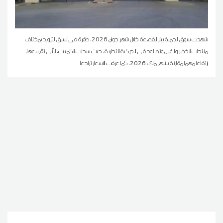
شهدت سوق الجملة ببئر القصعة خلال شهر جوان 2026، طفرة في نسق التزويد بمختلف
منتجات الخضر والغلال وتصاعد في الحركية التجارية، حيث سجلت الكميات، التّي تمّ بيعها،
ارتفاعا مهما مقارنة بشهر ماي 2026، كما عرفت الأسعار تراجعا