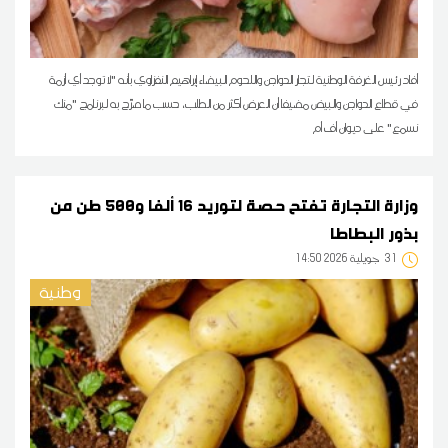
أفاد رئيس الغرفة الوطنية لتجار الدواجن واللحوم البيضاء إبراهيم النفزاوي بأنه "لا توجد أي أزمة
في قطاع الدواجن والبيض مضيفا أن العرض أكثر من الطلب، حسب ما صرّح به لبرنامج "منك
نسمع" على ديوان أف أم
وزارة التجارة تفتح حصة لتوريد 16 ألفا و500 طن من
بذور البطاطا
31
14:50 2026 جويلية
وطنية