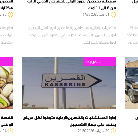
هيل
سبيطلة تحتضن الدورة الأولى للمهرجان الدولي للراب
من 8 إلى 14 أوت
هكتارات
01
17:30 2026 أوت
25
:36
أصدر 8 نواب بالبرلمان بيانا للمطالبة بإعادة تأهيل الطريق الوطنية عدد 15
تحتضن المدينة الأثرية بسبيطلة من ولاية القصرين الدورة الأولى للمهرجان
سقوط عدد
الدولي للراب من 8 إلى 14 أوت الجاري، في تظاهرة تجمع بين عراقة
عما
ائب عن
المكان وحداثة التعبير الفني
معتمدية فو
نك نسمع"
جهوية
ن
إدارة المستشفيات بالقصرين:الرعاية متوفرة لكل مريض
يعتمد على جهاز الأكسجين
الوطني 
19
21:50 2026 جويلية
14
:49