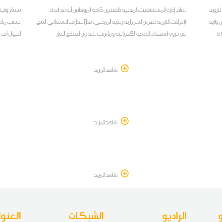
تزويد
تعلم إدارة المستشفيات المحلية بالقصرين كافة المواطنين أنه تم اتخاذ
ولاية
الإجراءات اللازمة لضمان استمرارية رعاية المرضى، نظرًا للظرف الاستثنائي الناتج
حسب ما صرّ
ج بسعات 3000 و5000
عن ذروة استهلاك الطاقة الكهربائية وما ترتب عنه من انقطاع التيار
ود بالمياه
الكهربائي ببعض عمادات ومعتمديات ولاية القصرين
الذي نظمه 
مرفق
الفلاحي ب
شاهد المزيد
شاهد المزيد
شاهد المزيد
الراديو
الشبكات
العنوا