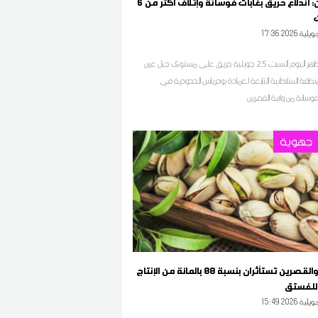
القصرين: اندلاع حريق بغابات فوسانة وإتلاف أكثر من 6
17 2026 جويلية
اندلع بعد ظهر اليوم السبت 25 جويلية حريق على مستوى جبل عين
رة 2 بمنطقة السلاطنية التابعة لعمادة بودرياس الحدودية في
سانة من ولاية القصرين
جهوية
قفصة والقصرين تستأثران بنسبة 88 بالمائة من الإنتاج
للفستق
15 2026 جويلية