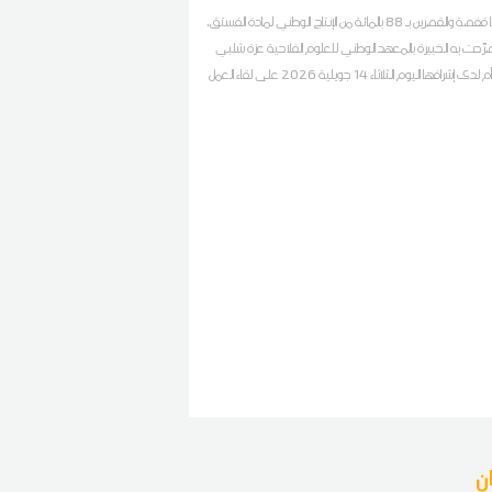
تستأثر ولايتا قفصة والقصرين بـ 88 بالمائة من الإنتاج الوطني لمادة الفستق،
حت به الخبيرة بالمعهد الوطني للعلوم الفلاحية عزة شلبي
لديوان أف أم لدى إشرافها اليوم الثلاثاء 14 جويلية 2026 على لقاء العمل
المعهد الوطني للعلوم الفلاحية بمقر مركز التكوين المهني
قفصة
ن