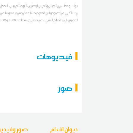
تولت وحدات من الجيش والحرس الوطنيين، اليوم الخميس، التدخل ل
متساكني عمادة بودرياس الحدودية التابعة لمعتمدية فوسانة من 
القصرين بالماء الصالح للشرب، عبر صهاري
و8000 لتر، وذلك في إطار معاضدة مجهودات الدولة لتأمين التز
بالمناطق الريفية والحدودية والنائية التي تعاني نقصا في هذا ال
الحيوي، خاصة في ظل موجة الحر التي تشهدها البلاد
فيديوهات
صور
ديوان اف ام
صور وفيديو