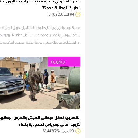
بعد وفاة عوني حماية مدنية.. نواب يطالبون بتأ
الطريق الوطنية عدد 15
04
13:40 2026 أوت
الرابطة بين ولايتي القصرين وقفصة بسبب تواتر حوادث المرور و
من الضحايا وآخرها وفاة عوني حماية مدنية، حسب ما صرّح به الن
دائرة فريانة-ماجل بالعباس بالقصرين محمد شعباني لبرنامج "م
على ديوان أف أم
جهوية
القصرين: تدخل ميداني للجيش والحرس الوطنيي
لتزويد أهالي بودرياس الحدودية بالماء
23
23:44 2026 جويلية