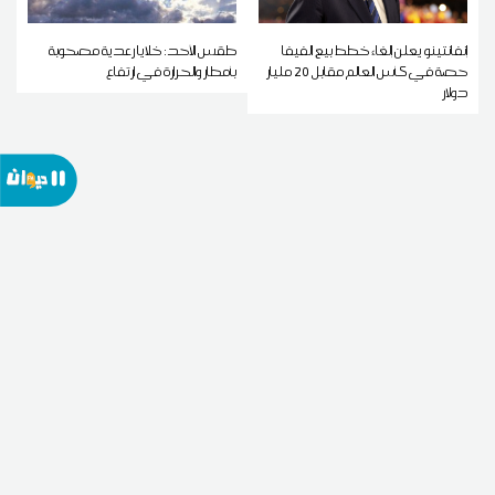
إنفانتينو يعلن إلغاء خطط بيع الفيفا
طقس الأحد: خلايا رعدية مصحوبة
حصة في كأس العالم مقابل 20 مليار
بأمطار والحرارة في ارتفاع
دولار