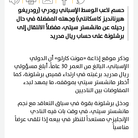
حسم لاعب الوسط الإسباني رودري (رودريغو
هيرنانديز كاسكانتي) وجهته المفضلة في حال
رحيله عن مانشستر سيتي، مفضلاً الانتقال إلى
برشلونة على حساب ريال مدريد
وذكر موقع إذاعة «مونت كارلو» أن الدولي
الإسباني، البالغ من العمر 30 عاماً، أبلغ مسؤولي
ريال مدريد برغبته في ارتداء قميص برشلونة، كما
أخطر مانشستر سيتي بموقفه، ما يمهد لبدء
المفاوضات بين الناديين
ودخل برشلونة بقوة في سباق التعاقد مع نجم
مانشستر سيتي، في وقت بات فيه النادي
الإنجليزي مستعداً للنظر في بيعه إذا تلقى عرضاً
مناسباً