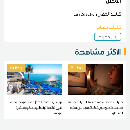
المقبل
كاتب المقال
La rédaction
كلمات مفتاح
ريال مدريد
الاكثر مشاهدة
وطنية
وطنية
من الساعة منتصف النهار إلى الخامسة
تونس تتصدر الدول العربية والإفريقية
مساء.. قطع دوري للكهرباء عن هذه
في قائمة تراث اليونسكو بعشرة
المناطق
مواقع