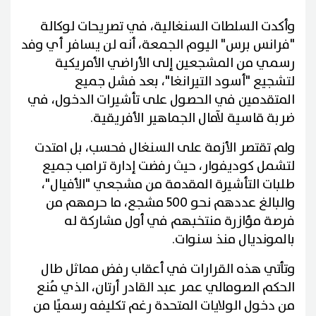
وأكدت السلطات السنغالية، في تصريحات لوكالة
"فرانس برس" اليوم الجمعة، أنه لن يسافر أي وفد
رسمي من المشجعين إلى الأراضي الأمريكية
لتشجيع "أسود التيرانغا"، بعد فشل جميع
المتقدمين في الحصول على تأشيرات الدخول، في
ضربة قاسية لآمال الجماهير الأفريقية.
ولم تقتصر الأزمة على السنغال فحسب، بل امتدت
لتشمل كوديفوار، حيث رفضت إدارة ترامب جميع
طلبات التأشيرة المقدمة من مشجعي "الأفيال"،
والبالغ عددهم نحو 500 مشجع، ما حرمهم من
فرصة مؤازرة منتخبهم في أول مشاركة له
بالمونديال منذ سنوات.
وتأتي هذه القرارات في أعقاب رفض مماثل طال
الحكم الصومالي عمر عبد القادر أرتان، الذي مُنع
من دخول الولايات المتحدة رغم تكليفه رسميًا من