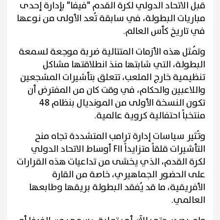
قبل الاتحاد الدولي لكرة القدم "فيفا" بإدارة إحدى
مباريات البطولة، في سابقة تُعد الأولى من نوعها
في تاريخ كأس العالم.
وتُمثل هذه الأزمات المتتالية ضربة موجعة لسمعة
البطولة، التي شابتها منذ انطلاقتها مشاكل
تنظيمية خارج الملعب، تتعلق بتأشيرات المشجعين
واللاعبين والحكام، في وقت كان من المفترض أن
تكون النسخة الأولى من المونديال بنظام 48
منتخباً احتفالية كروية عالمية.
وتُثير سياسات إدارة ترامب المتشددة تجاه منح
التأشيرات قلقاً متزايداً FII أوساط الاتحاد الدولي
لكرة القدم، الذي يخشى من تداعيات هذه القرارات
على الحضور الجماهيري، خاصة من القارة
الأفريقية، ما قد يُفقد البطولة بريقها وطابعها
العالمي.