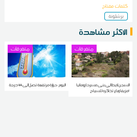
كلمات مفتاح
برشلونة
الاكثر مشاهدة
متفرقات
متفرقات
السجن لإيطالي بنى مسرحا رومانيا
اليوم: حرارة مرتفعة تصل إلى 44 درجة
مزيفا وباع تذاكره للسياح!