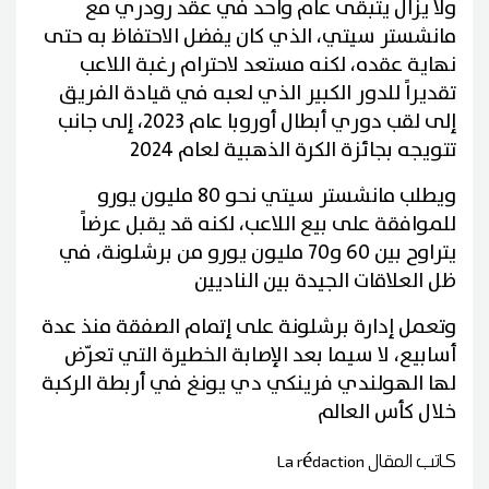
ولا يزال يتبقى عام واحد في عقد رودري مع
مانشستر سيتي، الذي كان يفضل الاحتفاظ به حتى
نهاية عقده، لكنه مستعد لاحترام رغبة اللاعب
تقديراً للدور الكبير الذي لعبه في قيادة الفريق
إلى لقب دوري أبطال أوروبا عام 2023، إلى جانب
تتويجه بجائزة الكرة الذهبية لعام 2024
ويطلب مانشستر سيتي نحو 80 مليون يورو
للموافقة على بيع اللاعب، لكنه قد يقبل عرضاً
يتراوح بين 60 و70 مليون يورو من برشلونة، في
ظل العلاقات الجيدة بين الناديين
وتعمل إدارة برشلونة على إتمام الصفقة منذ عدة
أسابيع، لا سيما بعد الإصابة الخطيرة التي تعرّض
لها الهولندي فرينكي دي يونغ في أربطة الركبة
خلال كأس العالم
كاتب المقال
La rédaction