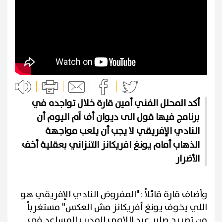
أكد المحلل الفني أمين قارة خلال تواجده في
برنامج فيها قول الى ديوان أف آم اليوم أن
النادي الإفريقي لا يجب أن يلعب مواجهة
الذهاب أمام يونغ افريكانز التنزاني بعقلية أخف
الأضرار
وأضاف قارة قائلاً :"المفروض النادي الإفريقي هو
اللي يخوف يونغ أفريكانز مش العكس" مستغرباً
من تصريح صابر عبد اللاوي المدرب المساعد في