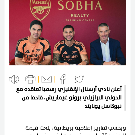
أعلن نادي أرسنال الإنقليزي رسميا تعاقده مع
الدولي البرازيلي برونو غيماريش، قادما من
نيوكاسل يونايتد
وبحسب تقارير إعلامية بريطانية، بلغت قيمة