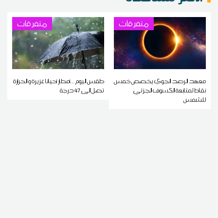
متفرقات
متفرقات
معهد الرصد الجوي يخصص خمس
طقس اليوم ...أمطار أحيانا غزيرة و الحرارة
نقاط لمتابعة الكسوف الجزئي
تصل إلى 47 درجة
للشمس