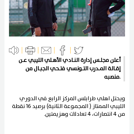
أعلن مجلـس إدارة النـادي الأهـلي الليبي عـن
إقـالة المـدرب التـونسي فتـحي الجبـال من
منصبه.
ويحتل اهلي طرابلس المركز الرابع في الدوري
الليبي الممتاز ( المجموعة الثانية) برصيد 16 نقطة
من 4 انتصارات، 4 تعادلات وهزيمتين.