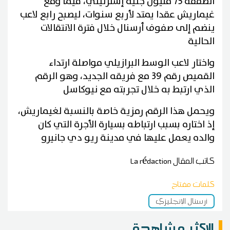
الصفقة 75 مليون جنيه إسترليني، فيما وقع
غيماريش عقدا يمتد لأربع سنوات، ليصبح رابع لاعب
ينضم إلى صفوف أرسنال خلال فترة الانتقالات
الحالية
واختار لاعب الوسط البرازيلي مواصلة ارتداء
القميص رقم 39 مع فريقه الجديد، وهو الرقم
الذي ارتبط به خلال تجربته مع نيوكاسل
ويحمل هذا الرقم رمزية خاصة بالنسبة لغيماريش،
إذ اختاره بسبب ارتباطه بسيارة الأجرة التي كان
والده يعمل عليها في مدينة ريو دي جانيرو
كاتب المقال
La rédaction
كلمات مفتاح
أرسنال الإنجليزي
الاكثر مشاهدة