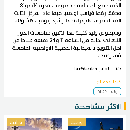
الذي قطع المسافة في توقيت قدره 14ث و81
محققا رقما قياسيا اولمبيا فيما عاد المركز الثالث
الى القطري علي راضي الرشيد بتوقيت 15ث و20
وسيخوض وليد كتيلة غدا الاثنين منافسات الدور
النهائي بداية من الساعة 11 و24 دقيقة صباحا من
اجل التتويج بالميدالية الذهبية الاولمبية الخامسة
في رصيده
كاتب المقال
La rédaction
كلمات مفتاح
وليد كتيلة
الاكثر مشاهدة
وطنية
وطنية