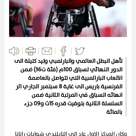
تأهل البطل العالمي والبارلمبي وليد كتيلة الى
الدور النهائي لسباق 100م (فئة ت36) ضمن
الالعاب البارالمبية التي تتواصل بالعاصمة
الفرنسية باريس الى غاية 8 سبتمبر الجاري اثر
انهائه السباق في المرتبة الثانية ضمن
السلسلة الثانية بتوقيت قدره 15ث و09 جزء
بالمائة
وكان المركز الاول عاد الى التايلندي شوايات راتانا