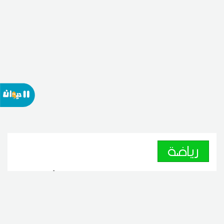
رياضة
مستقبل المرسى يفوز وديا أمام
الترجي الرياضي التونسي