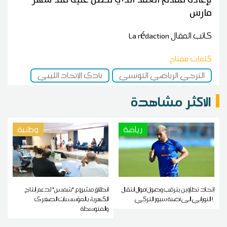
مارس
كاتب المقال
La rédaction
كلمات مفتاح
الترجي الرياضي التونسي
نادي الإتحاد الليبي
الاكثر مشاهدة
رياضة
وطنية
إتحاد تطاوين يترقب وصول أموال إنتقال
انطلاق مشروع "شمس" لدعم إنتاج
النوراني إلى أضنة سبور التركي !
الكهرباء بالمؤسسات الصغرى
والمتوسطة