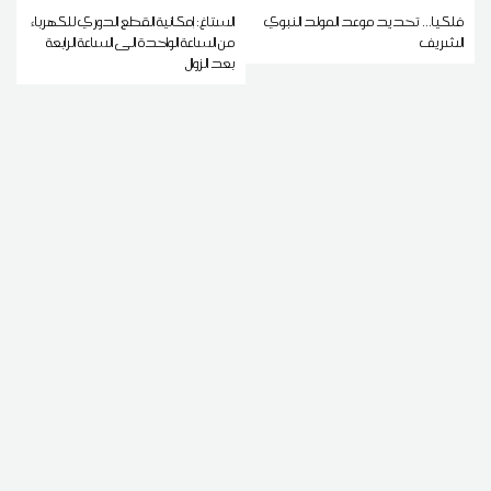
فلكيا... تحديد موعد المولد النبوي
الستاغ: إمكانية القطع الدوري للكهرباء
الشريف
من الساعة الواحدة الى الساعة الرابعة
بعد الزوال