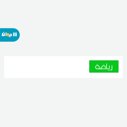
رياضة
والي القيروان يدعو إلى جلسة عمل
لإنقاذ الشبيبة
08
21:22 2026 أوت