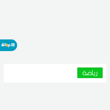
رياضة
كرة اليد : النجم الساحلي يتعاقد
مع بسام بن قادر