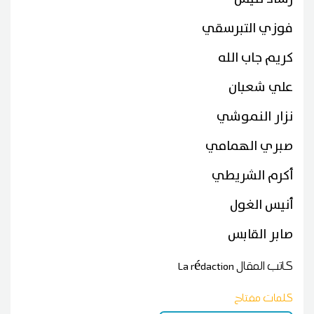
فوزي التبرسقي
كريم جاب الله
علي شعبان
نزار النموشي
صبري الهمامي
أكرم الشريطي
أنيس الغول
صابر القابس
كاتب المقال
La rédaction
كلمات مفتاح