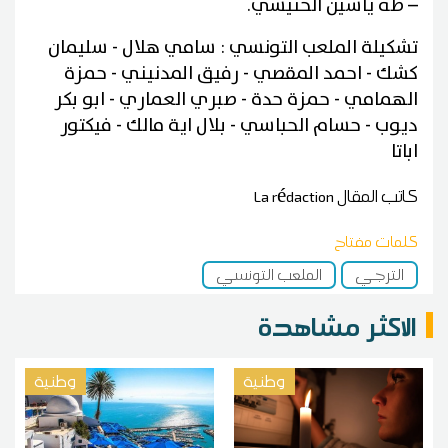
– طه ياسين الخنيسي.
تشكيلة الملعب التونسي : سامي هلال - سليمان
كشك - احمد المقصي - رفيق المدنيني - حمزة
الهمامي - حمزة حدة - صبري العماري - ابو بكر
ديوب - حسام الحباسي - بلال اية مالك - فيكتور
اباتا
كاتب المقال
La rédaction
كلمات مفتاح
الترجي
الملعب التونسي
الاكثر مشاهدة
وطنية
وطنية