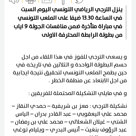
ينزل الترجي الرياضي التونسي اليوم السبت
في الساعة 13.30 ضيفا على الملعب التونسي
في مباراة متأخرة ضمن منافسات الجولة 9 اياب
من بطولة الرابطة المحترفة الاولى
و يسعى الترجي للفوز في هذا اللقاء من اجل
حسم البطولة الواحدة و الثلاثين في تاريخه في
حين يطمح الملعب التونسي لتحقيق نتيجة ايجابية
من اجل الابتعاد عن منطقة الخطر .
و في مايلي التشكيلة المحتملة للفريقين :
نشكيلة الترجي : معز بن شريفية – حمدي النقاز –
محمد علي اليعقوبي – عبد القادر بدران – الياس
الشتي – غيلان الشعلالي – محمد علي بن رمضان –
عبد الرؤوف بنغيث – أنيس البدري – ويليام توغي