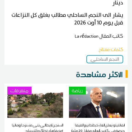
دينار
يشار الى النجم الساحلي مطالب بغلق كل النزاعات
قبل يوم 10 أوت 2026
كاتب المقال
La rédaction
كلمات مفتاح
النجم الساحلي
الاكثر مشاهدة
رياضة
متفرقات
إنفانتينو يعلن إلغاء خطط بيع الفيفا
السجن لإيطالي بنى مسرحا رومانيا
حصة في كأس العالم مقابل 20 مليار
مزيفا وباع تذاكره للسياح!