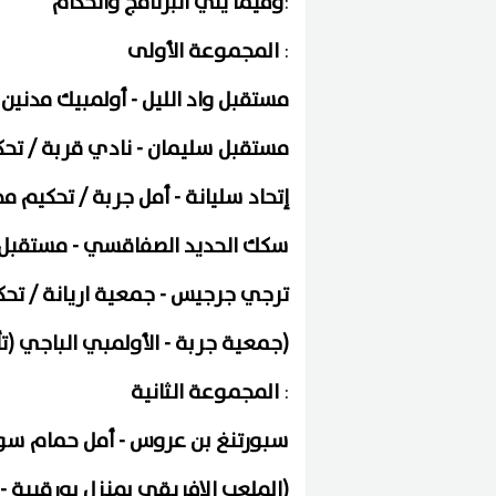
:
وفيما يلي البرنامج والحكام
:
المجموعة الأولى
مستقبل واد الليل - أولمبيك مدنين
مستقبل سليمان - نادي قربة / تح
إتحاد سليانة - أمل جربة / تحكيم 
سكك الحديد الصفاقسي - مستقبل
ترجي جرجيس - جمعية اريانة / تحك
)
جمعية جربة - الأولمبي الباجي (ت
:
المجموعة الثانية
سبورتنغ بن عروس - أمل حمام س
)
الملعب الإفريقي بمنزل بورقيبة -