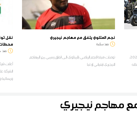
نجم المتلوي يتفق مع مهاجم نيجيري
نقل تون
محطات خ
منذ ساعة
منذ
د
أدّى وزير الدفاع الوطني، خالد السهيلي، أمس الخميس 6 أوت 2026،
توصلت هيئة النجم الرياضي بالمتلوي الى اتفاق رسمي مع المهاجم
أعلنت شركة
اته
النيجيري ايفياني اوغبا
الشركة على
ومسائية ول
على مستوى
المرسى الم
مع مهاجم نيجيري
الخط ت.ح.م
المحلات الت