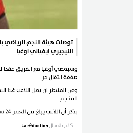
توصلت هيئة النجم الرياضي ب
النيجيري ايفياني اوغبا
وسيمضي أوغبا مع الفريق عقدا لم
صفقة انتقال حر
ومن المنتظر ان يصل اللاعب غدا الس
المناجم
يذكر أن اللاعب يبلغ من العمر 24 سنة ولعب سابقا مع منتخب نيجيريا الأولمبي
كاتب المقال
La rédaction