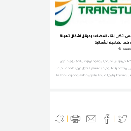
س: تكرر إلقاء الفضلات يعرقل أشغال تهيئة
ط الضاحية الشمالية
قيقة
49
 النقل بتونس أنه رغم المجهود المتواصل الذي يؤمّنه أعوان
 امتداد فترات اليوم حيث تسهر بالتداول فرق نظافة صباحية
يلية تنفيذ لبرنامج العناية بالبيئة وبمحطاتها وخصوصا تدخلاتها
 الخط الحديدي للضاحية الشمالية تونس-حلق الوادي-
تكامل، فإن محطات النقل وحرمة السكة على امتداد مسلك
 مازالت عرضة للاعتداءات من قبل المتساكنين وأصحاب
جارية المجاورين لهذه الفضاءات