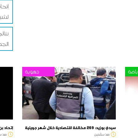
إتحا
لشبي
نتائ
الجم
ياضة
جهوية
سيدي بوزيد: 269 مخالفة اقتصادية خلال شهر جويلية
إتحاد بن
منذ ساعتين
منذ س