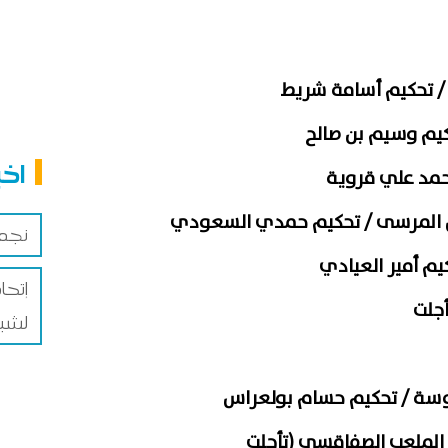
 / تحكيم أسامة شريط
كيم وسيم بن صالح
اخب
محمد علي قروية
 المرسى / تحكيم حمدي السعودي
نجم 
يم أمير العيادي
إتحا
أجلت
لشبي
وسة / تحكيم حسام بولعراس
 الملعب الصفاقسي (تأجلت