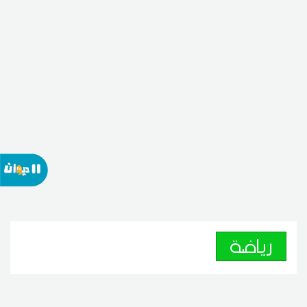
رياضة
اتحاد بن قردان يعزز صفوفه بثلاث