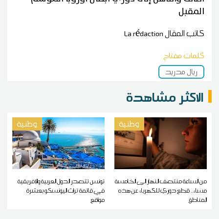
المقبل
كاتب المقال
La rédaction
كلمات مفتاح
ريال مدريد
الاكثر مشاهدة
وطنية
وطنية
من الساعة منتصف النهار إلى الخامسة
تونس تتصدر الدول العربية والإفريقية
مساء.. قطع دوري للكهرباء عن هذه
في قائمة تراث اليونسكو بعشرة
المناطق
مواقع