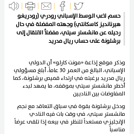
حسم لاعب الوسط الإسباني رودري (رودريغو
هيرنانديز كاسكانتي) وجهته المفضلة في حال
رحيله عن مانشستر سيتي، مفضلاً الانتقال إلى
برشلونة على حساب ريال مدريد
وذكر موقع إذاعة «مونت كارلو» أن الدولي
الإسباني، البالغ من العمر 30 عاماً، أبلغ مسؤولي
ريال مدريد برغبته في ارتداء قميص برشلونة، كما
أخطر مانشستر سيتي بموقفه، ما يمهد لبدء
المفاوضات بين الناديين
ودخل برشلونة بقوة في سباق التعاقد مع نجم
مانشستر سيتي، في وقت بات فيه النادي
الإنجليزي مستعداً للنظر في بيعه إذا تلقى عرضاً
مناسباً