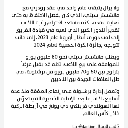
ولا يزال يتبقى عام واحد في عقد رودري مع
مانشستر سيتي، الذي كان يفضل الاحتفاظ به حتى
نهاية عقده، لكنه مستعد لاحترام رغبة اللاعب
تقديراً للدور الكبير الذي لعبه في قيادة الفريق
إلى لقب دوري أبطال أوروبا عام 2023، إلى جانب
تتويجه بجائزة الكرة الذهبية لعام 2024
ويطلب مانشستر سيتي نحو 80 مليون يورو
للموافقة على بيع اللاعب، لكنه قد يقبل عرضاً
يتراوح بين 60 و70 مليون يورو من برشلونة، في
ظل العلاقات الجيدة بين الناديين
وتعمل إدارة برشلونة على إتمام الصفقة منذ عدة
أسابيع، لا سيما بعد الإصابة الخطيرة التي تعرّض
لها الهولندي فرينكي دي يونغ في أربطة الركبة
خلال كأس العالم
كاتب المقال
La rédaction