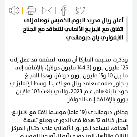
أعلن ريال مدريد اليوم الخميس توصله إلى
اتفاق مع لايبزيغ ‌الألماني للتعاقد مع الجناح
الايفواري يان ديوماندي
وذكرت صحيفة الماركا أن قيمة الصفقة قد تصل إلى
125 مليون يورو (144.3 مليون دولار)، بالإضافة إلى
ما بين 10 و15 مليون يورو حوافز، وهذا المبلغ
يتجاوز صفقة تعاقد ريال مع لاعب الوسط الإنقليزي
جود بلينغهام عام 2023، والتي بلغت 103 ملايين
يورو بالإضافة إلى الحوافز
وخاض ديوماندي (19 عاما) موسما لافتا مع لايبزيغ،
سجل خلاله 12 هدفا في الدوري وصنع تسعة
أهداف، ليساعد الفريق الألماني على احتلال المركز
الثالث والتأهل ‌إلى دوري أبطال أوروبا الموسم