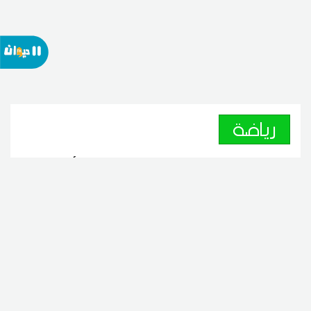
رياضة
مستقبل المرسى يفوز وديا أمام
الترجي الرياضي التونسي
08
20:22 2026 أوت