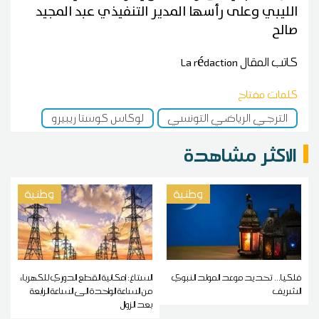
الليبي وعلى رأسها المدير التنفيذي عبد المجيد
صالح
كاتب المقال
La rédaction
كلمات مفتاح
الترجي الرياضي التونسي
لوكاس كوستا ريبيرو
الاكثر مشاهدة
وطنية
وطنية
فلكيا... تحديد موعد المولد النبوي
الستاغ: إمكانية القطع الدوري للكهرباء
الشريف
من الساعة الواحدة الى الساعة الرابعة
بعد الزوال