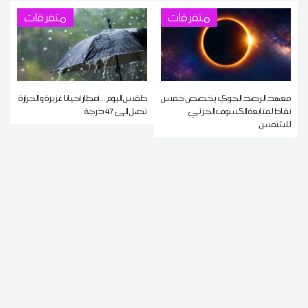
متفرقات
متفرقات
معهد الرصد الجوي يخصص خمس
طقس اليوم ...أمطار أحيانا غزيرة و الحرارة
نقاط لمتابعة الكسوف الجزئي
تصل إلى 47 درجة
للشمس