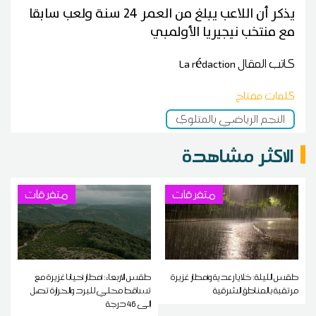
يذكر أن اللاعب يبلغ من العمر 24 سنة ولعب سابقا
مع منتخب نيجيريا الأولمبي
كاتب المقال
La rédaction
كلمات مفتاح
النجم الرياضي بالمتلوي
الاكثر مشاهدة
متفرقات
متفرقات
طقس الليلة: خلايا رعدية وأمطار غزيرة
طقس الاربعاء: أمطار أحيانا غزيرة مع
مرتقبة بالمناطق الشرقية
تساقط محلي للبرد والحرارة تصل
إلى 46 درجة