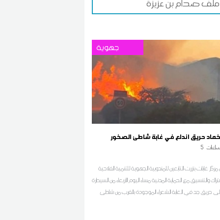
ملف صدام بن عزيزة
جهوية
اخماد حريق اندلع في غابة شاطئ الصخور
اعات
5
مركز غابات بنزرت التابعين للمندوبية الجهوية للتنمية الفلاحية
شتراك والتنسيق مع الحماية المدنية مساء اليوم الأربعاء من السيطرة
لى حريق جد في الغابة الشعراء الموجودة بالقرب من شاطئ
لصخور 3 والانطلاق في تبريد المنطقة حسب ما افاد به مصدر محلي
ان اف ام بالجهة