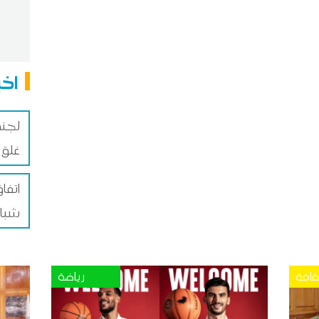
اخب
لجنة
غلق 
اتفا
شباب
قافة
رياضة