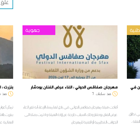
غلق 
نية
جهوية
بولين في
مهرجان صفاقس الدولي : الغاء عرض الفنان بودشار
بنزرت : 
منذ
ساعات
7
منذ
س
أفادت هيئة مهرجان صفاقس الدولي في بلاغ لها مساء الأربعاء أنه تقرر الغاء
تمكن أعوان 
ل في نطاق
عرض الفنان بودشار وذلك لأسباب خارجة عن إرادة الهيئة و لا تمت بصلة الى
ببنزرت بالا
م الابتدائي لسنة 2026 على النقلة ،
الجوانب التنظيمية أو الفنية للمهرجان
النهائية ع
ا
لمراسل ديو