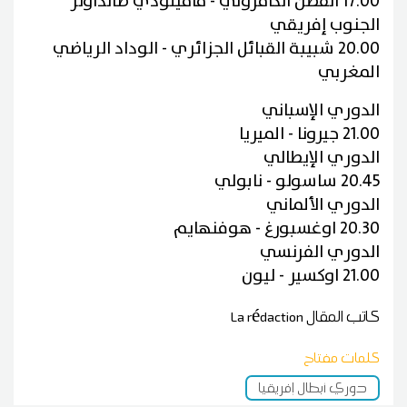
17.00 القطن الكامروني - ماميلودي صانداونز
الجنوب إفريقي
20.00 شبيبة القبائل الجزائري - الوداد الرياضي
المغربي
الدوري الإسباني
21.00 جيرونا - الميريا
الدوري الإيطالي
20.45 ساسولو - نابولي
الدوري الألماني
20.30 اوغسبورغ - هوفنهايم
الدوري الفرنسي
21.00 اوكسير - ليون
كاتب المقال
La rédaction
كلمات مفتاح
دوري أبطال إفريقيا