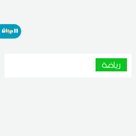
رياضة
نتائج المباريات الودية في تونس
اليوم الخميس
06
21:01 2026 أوت