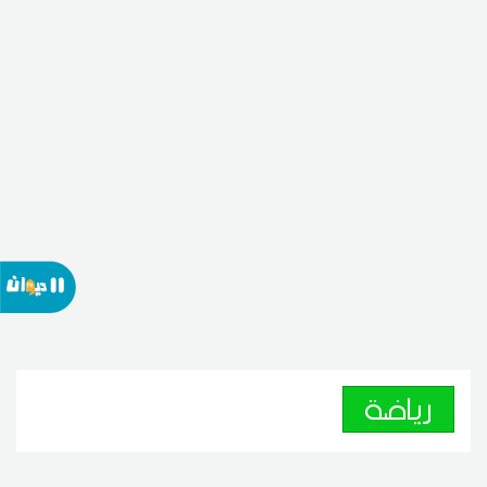
رياضة
وفاة والد ميسي.. الأرجنتين يعلن