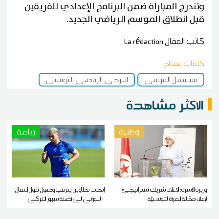
وتندرج المباراة ضمن البرنامج الإعدادي للفريقين
قبل انطلاق الموسم الرياضي الجديد.
كاتب المقال
La rédaction
كلمات مفتاح
مستقبل المرسى
الترجي الرياضي التونسي
الاكثر مشاهدة
وطنية
رياضة
وزيرة الأسرة: الإعلام شريك استراتيجيّ
إتحاد تطاوين يترقب وصول أموال إنتقال
لإعلاء مكانة المرأة التونسيّة
النوراني إلى أضنة سبور التركي !