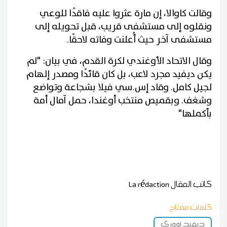
وقالت كاوالا، إن مارة عثروا عليه فاقدًا للوعي
ونقلوه إلى مستشفى قريب، قبل تحويله إلى
مستشفى آخر حيث أُعلنت وفاته لاحقًا.
وقال الاتحاد الأوغندي لكرة القدم، في بيان: "لم
يكن ديفيد مجرد لاعب، بل كان قائدًا ومصدر إلهام
لجيل كامل. وقاد إس.سي فيلا بشجاعة وتواضع
وشغف. وبقميص منتخب أوغندا، حمل آمال أمة
بأكملها"
كاتب المقال
La rédaction
كلمات مفتاح
ديفيد أووري