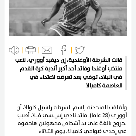
قالت الشرطة الأوغندية، إن ديفيد أووري، لاعب
منتخب أوغندا وقائد أحد أكبر أندية كرة القدم
في البلاد، توفي بعد تعرضه لاعتداء في
العاصمة كامبالا
وأضافت المتحدثة باسم الشرطة راشيل كاوالا، أن
أووري (28 عاما)، قائد نادي إس.سي فيلا، أصيب
بجروح بالغة على يد أشخاص مجهولين هاجموه
في إحدى ضواحي كامبالا، يوم الثلاثاء