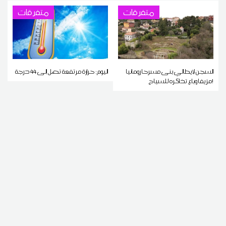
متفرقات
متفرقات
السجن لإيطالي بنى مسرحا رومانيا
اليوم: حرارة مرتفعة تصل إلى 44 درجة
مزيفا وباع تذاكره للسياح!