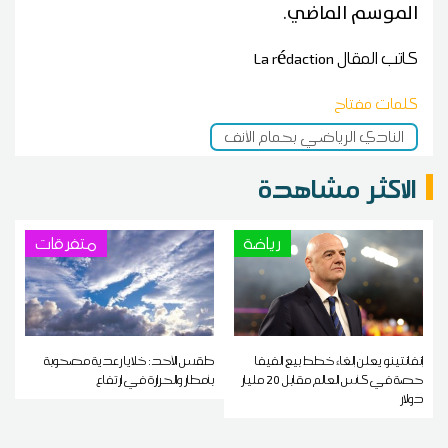
الموسم الماضي.
كاتب المقال
La rédaction
كلمات مفتاح
النادي الرياضي بحمام الأنف
الاكثر مشاهدة
رياضة
متفرقات
إنفانتينو يعلن إلغاء خطط بيع الفيفا
طقس الأحد: خلايا رعدية مصحوبة
حصة في كأس العالم مقابل 20 مليار
بأمطار والحرارة في ارتفاع
دولار