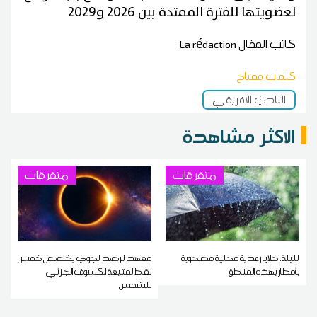
لعضويتها للفترة الممتدة بين 2026 و2029
كاتب المقال
La rédaction
كلمات مفتاح
النادي الافريقي
الاكثر مشاهدة
متفرقات
متفرقات
الليلة: خلايا رعدية محلية مصحوبة
معهد الرصد الجوي يخصص خمس
بأمطار بهذه المناطق
نقاط لمتابعة الكسوف الجزئي
للشمس