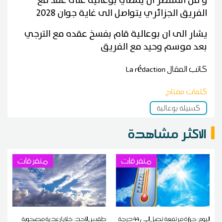
و من المنتظر أن يمضي بوعالية على عقد مع
الفريق الجزائري يتواصل الى غاية جوان 2028
يشار الى ان بوعالية قام بفسخ عقده مع الترجي
بعد موسم وحيد مع الفريق
كاتب المقال
La rédaction
كلمات مفتاح
كسيلة بوعالية
الاكثر مشاهدة
متفرقات
متفرقات
اليوم: حرارة مرتفعة تصل إلى 44 درجة
طقس الأحد: خلايا رعدية مصحوبة