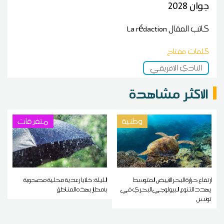
جوان 2028
كاتب المقال
La rédaction
كلمات مفتاح
النادي الافريقي
الاكثر مشاهدة
وطنية
متفرقات
ارتفاع حرارة البحر الأبيض المتوسط
الليلة: خلايا رعدية محلية مصحوبة
يهدد التنوع البيولوجي البحري في
بأمطار بهذه المناطق
تونس