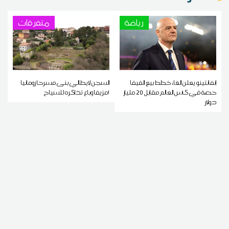
رياضة
متفرقات
إنفانتينو يعلن إلغاء خطط بيع الفيفا
السجن لإيطالي بنى مسرحا رومانيا
حصة في كأس العالم مقابل 20 مليار
مزيفا وباع تذاكره للسياح!
دولار