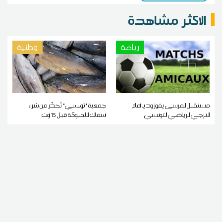
الاكثر مشاهدة
رياضة
وطنية
مستقبل المرسى يفوز وديا أمام
جمعية "تونسي" تُحذّر من شراء
الترجي الرياضي التونسي
أسماك اللمبوكة قبل 15 أوت