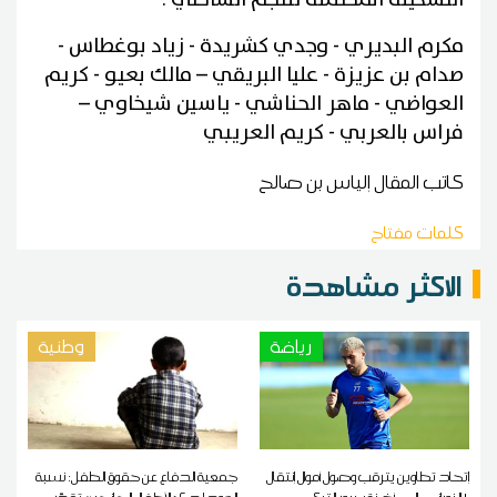
مكرم البديري - وجدي كشريدة - زياد بوغطاس -
صدام بن عزيزة - عليا البريقي – مالك بعيو - كريم
العواضي - ماهر الحناشي - ياسين شيخاوي –
فراس بالعربي - كريم العريبي
كاتب المقال
إلياس بن صالح
كلمات مفتاح
الاكثر مشاهدة
رياضة
وطنية
إتحاد تطاوين يترقب وصول أموال إنتقال
جمعية الدفاع عن حقوق الطفل: نسبة