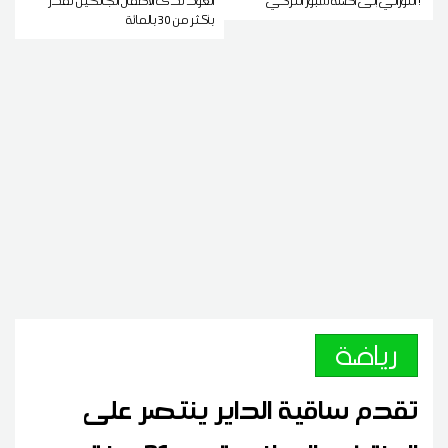
النوراني إلى أضنة سبور التركي !
العود لدى الأطفال الجانحين تقدّر
بأكثر من 30 بالمائة
رياضة
تقدم ساقية الداير ينتصر على