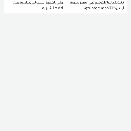
نائبة بالبرلمان:الترفيع في أسعار الأدوية
والي القيروان يدعو إلى جلسة عمل
ليس حلاً لأزمة منظومة الدواء
لإنقاذ الشبيبة