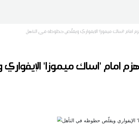
م امام 'اساك ميموزا' الإيفواري ويقلّص حظوظه في التأهل
هزم امام 'اساك ميموزا' الإيفوار