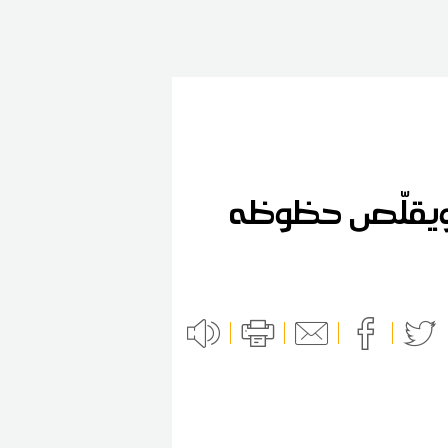
ي ويقلّص حظوظه