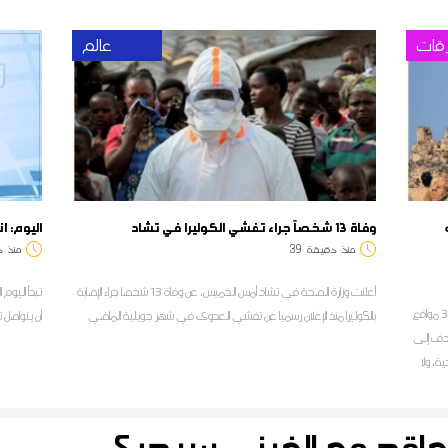
قات
عالم
وفاة 13 شخصاً جراء تفشي الكوليرا في تشاد
اليوم: ا
منذ
دقيقة
39
منذ
د
أعلنت وزارة الصحة في تشاد أمس الخميس، عن وفاة 13 شخصا جراء الإصابة
أدرجت منظمة الأمم المتحدة للتربية والعلم والثقافة (اليونسكو) 3 مواقع
بالكوليرا منذ الإعلان رسميا عن تفشي العدوى في شهر جويلية الماضي
أن يتواصل تعمي
هدف إلى
ة، ولا
لأثرية
تعاقد مع الغيني سيديكي