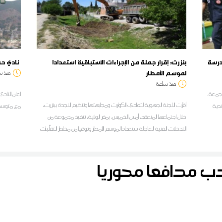
بنزرت: إقرار جملة من الإجراءات الاستباقية استعدادا
نادي حمام الانف يتعاقد مع الغيني سيديكي
لموسم الأمطار
منذ س
منذ ساعة
وم الجمعة،
اعلن الناد
أقرّت اللجنة الجهوية لتفادي الكوارث ومجابهتها وتنظيم النجدة ببنزرت،
ندية
مع متوسط الميد
خلال اجتماعها المنعقد، أمس الخميس، بمقر الولاية، تنفيذ مجموعة من
التدخلات الفنية العاجلة استعدادا لموسم الأمطار وتوقيا من مخاطر التقلّبات
المناخية خلال فصلي الخريف والشتاء، وذلك بتعاون مشترك بين جميع
المصالح الجهوية والمحلية
دب مدافعا محوريا