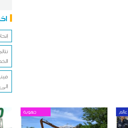
اخب
إتحا
نتائ
الخ
فيني
إلى غا
عالم
جهوية