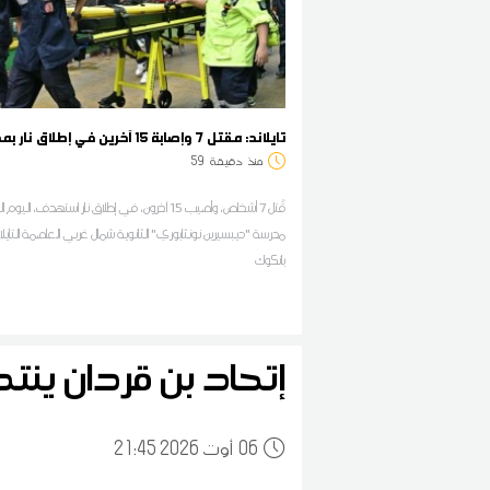
تايلاند: مقتل 7 وإصابة 15 آخرين في إطلاق نار بمدرسة
منذ
دقيقة
59
قُتل 7 أشخاص، وأصيب 15 آخرون، في إطلاق نار استهدف، الي
مدرسة "ديبسيرين نونثابوري" الثانوية شمال غربي العاصمة التايلا
بانكوك
إتحاد بن قردان ينت
06
21:45 2026 أوت