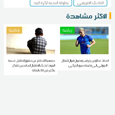
النادي الإفريقي
بطولة النخبة لكرة اليد
الاكثر مشاهدة
رياضة
وطنية
إتحاد تطاوين يترقب وصول أموال إنتقال
جمعية الدفاع عن حقوق الطفل: نسبة
النوراني إلى أضنة سبور التركي !
العود لدى الأطفال الجانحين تقدّر
بأكثر من 30 بالمائة