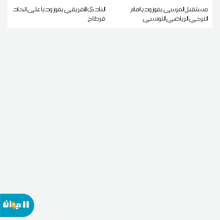
مستقبل المرسى يفوز وديا أمام
النادي الإفريقي يفوز وديا على اتحاد
الترجي الرياضي التونسي
قرطاج