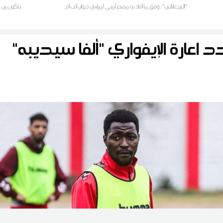
"البريغابالين''، وفق ما أفاد به مصدر أمني لمراسل ديوان أف أم.
أقاليم الج
 اعارة الإيفواري "ألفا سيديبه"