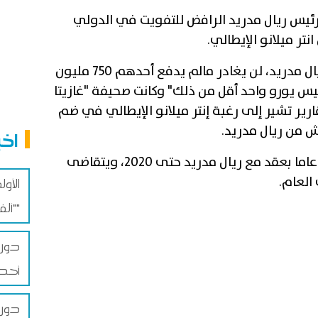
ئيس ريال مدريد الرافض للتفويت في الدولي
تر ميلانو الإيطالي.
وقال بيريز: " مودريتش لن يغادر ريال مدريد، لن يغادر مالم يدفع أحدهم 750 مليون
س يورو واحد أقل من ذلك" وكانت صحيفة "غازيتا
رير تشير إلى رغبة إنتر ميلانو الإيطالي في ضم
ش من ريال مدريد.
اخب
ويرتبط وصيف بطل العالم ذو الـ 32 عاما بعقد مع ريال مدريد حتى 2020، ويتقاضى
الأو
"ألفا سيديبه"
دوري
أحد 
دوري