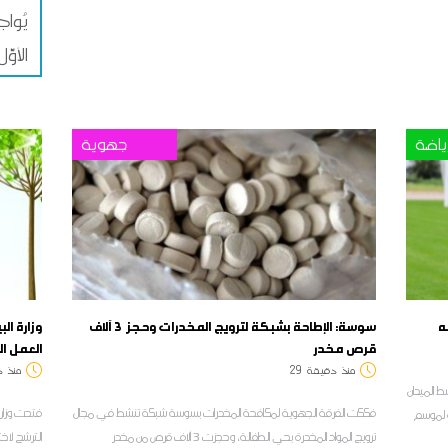
يُوا
الأوّل
ياضة
جهوية
سوسة: الإطاحة بشبكة لترويج المخدرات وحجز 3 آلاف
قرص مخدر
العمل ا
منذ
دقيقة
29
منذ
د
ط الميدان
فككت الفرقة الجهوية لمكافحة المخدرات بسوسة شبكة تنشط في مجال
فتحت وزارة 
ة لموسم
ترويج المواد المخدرة بحي الطفالة، وحجزت 3 آلاف قرص من مخدر
الترشح لاخ