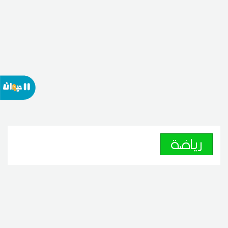
رياضة
كرة اليد : النجم الساحلي يتعاقد
مع بسام بن قادر
07
13:32 2026 أوت