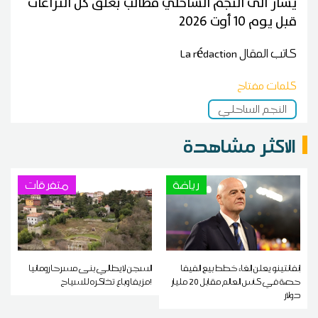
يشار الى النجم الساحلي مطالب بغلق كل النزاعات
قبل يوم 10 أوت 2026
كاتب المقال
La rédaction
كلمات مفتاح
النجم الساحلي
الاكثر مشاهدة
رياضة
متفرقات
إنفانتينو يعلن إلغاء خطط بيع الفيفا
السجن لإيطالي بنى مسرحا رومانيا
حصة في كأس العالم مقابل 20 مليار
مزيفا وباع تذاكره للسياح!
دولار