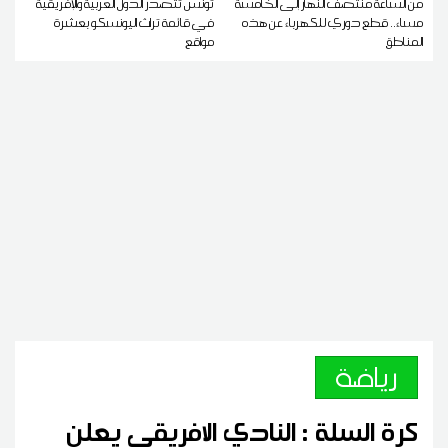
من الساعة منتصف النهار إلى الخامسة
تونس تتصدر الدول العربية والإفريقية
مساء.. قطع دوري للكهرباء عن هذه
في قائمة تراث اليونسكو بعشرة
المناطق
مواقع
رياضة
كرة السلة : النادي الافريقي يعلن