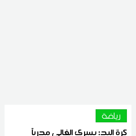
رياضة
كرة اليد: يسري الغالي مدرباً