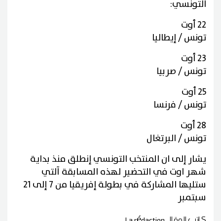
التونسي:
22 أوت
تونس / إيطاليا
23 أوت
تونس / صربيا
25 أوت
تونس / فرنسا
28 أوت
تونس / البرتغال
يشار إلى ان المنتخب التونسي إنطلق منذ بداية
شهر اوت في التحضير لهذه المسابقة آلتي
ستليها المشاركة في بطولة إفريقيا من 7 إلى 21
سبتمبر
كاتب المقال
La rédaction