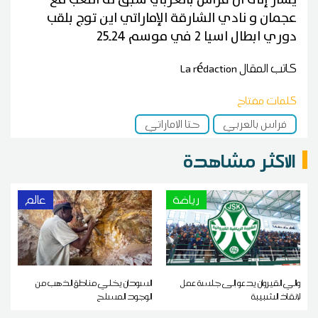
عجمان و نادي الشارقة الإماراتي اين توج بلقب
دوري ابطال اسيا 2 في موسم 24ـ25
كاتب المقال
La rédaction
كلمات مفتاح
فراس بالعربي
حتا الإماراتي
الاكثر مشاهدة
رياضة
عالم
والي القيروان يدعو إلى جلسة عمل
السودان يخلي مناطق الذهب من
لإنقاذ الشبيبة
الوجود المسلح