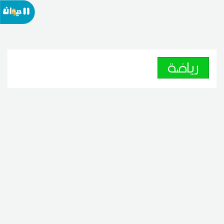
رياضة
إتحاد بن قردان يتفق مع الثنائي
السابق لشبيبة القيروان
07
21:03 2026 أوت