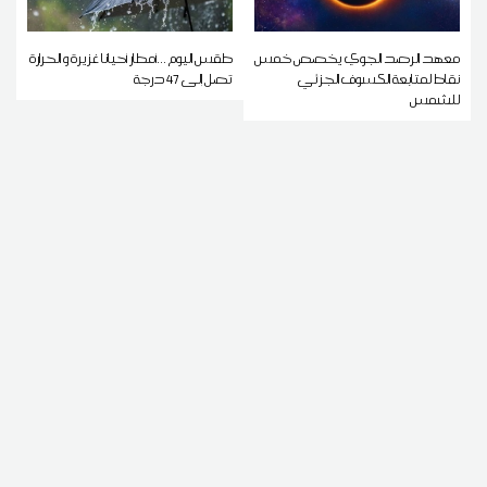
معهد الرصد الجوي يخصص خمس
طقس اليوم ...أمطار أحيانا غزيرة و الحرارة
نقاط لمتابعة الكسوف الجزئي
تصل إلى 47 درجة
للشمس