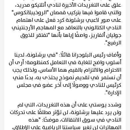
علق على التغريدات الأخيرة لنادي أتلتيكو مدريد،
والتي قاموا فيها بتركيب قمصان "الروخيبلانكوس"
على صور لاعبي برشلونة كرد فعل على اهتمام
النادي الكتالوني بالتعاقد مع المهاجم الأرجنتيني
جوليان ألفاريز، واصفًا إياها بأنها "تفتقر للذوق
الرفيع".
وأضاف رئيس البلوجرانا قائلًا: "في برشلونة، لدينا
أسلوب واضح للغاية في التعامل كمنظومة؛ أرى أن
الاحترام والالتزام بالقيم هما الأساس، ولذلك يجب
أن نستمر في تقديم نموذج يحتذى به، بدءًا مني
كرئيس للنادي ووصولًا إلى آخر عضو في مجلس
الإدارة".
وشدد يوستي على أن هذه التغريدات، التي لم
ولن يرد عليها برشلونة، لن تؤثر مطلقًا على تحركات
النادي في سوق الانتقالات، موضحًا: "هذه
المهاترات لن تغير سياستنا الرياضية على الإطلاق،