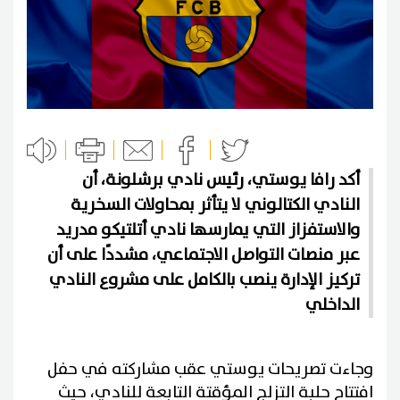
أكد رافا يوستي، رئيس نادي برشلونة، أن
النادي الكتالوني لا يتأثر بمحاولات السخرية
والاستفزاز التي يمارسها نادي أتلتيكو مدريد
عبر منصات التواصل الاجتماعي، مشددًا على أن
تركيز الإدارة ينصب بالكامل على مشروع النادي
الداخلي
وجاءت تصريحات يوستي عقب مشاركته في حفل
افتتاح حلبة التزلج المؤقتة التابعة للنادي، حيث