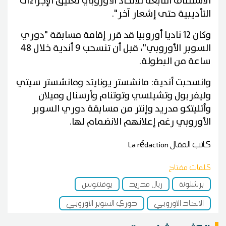
الاستئناف التابعة للاتحاد الأوروبي تعليق الإجراءات
التأديبية حتى إشعار آخر".
وكان 12 ناديا أوروبيا قد قرر إقامة مسابقة "دوري
السوبر الأوروبي"، قبل أن تنسحب 9 أندية خلال 48
ساعة من البطولة.
وانسحبت أندية: مانشستر يونايتد ومانشستر سيتي
وليفربول وتشيلسي وتوتنام وأرسنال وميلان
وأتليتكو مدريد وإنتر من مسابقة دوري السوبر
الأوروبي رغم إعلانهم الانضمام لها.
كاتب المقال
La rédaction
كلمات مفتاح
برشلونة
ريال مدريد
يوفنتوس
الاتحاد الأوروبي
دوري السوبر الأوروبي