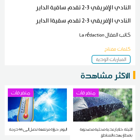
النادي الإفريقي 3-2 تقدم ساقية الداير
النادي الإفريقي 3-2 تقدم سقيةا الداير
كاتب المقال
La rédaction
كلمات مفتاح
المباريات الودية
الاكثر مشاهدة
متفرقات
متفرقات
الليلة: خلايا رعدية محلية مصحوبة
اليوم: حرارة مرتفعة تصل إلى 44 درجة
بأمطار بهذه المناطق