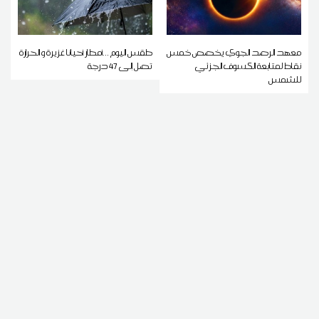
معهد الرصد الجوي يخصص خمس
طقس اليوم ...أمطار أحيانا غزيرة و الحرارة
نقاط لمتابعة الكسوف الجزئي
تصل إلى 47 درجة
للشمس