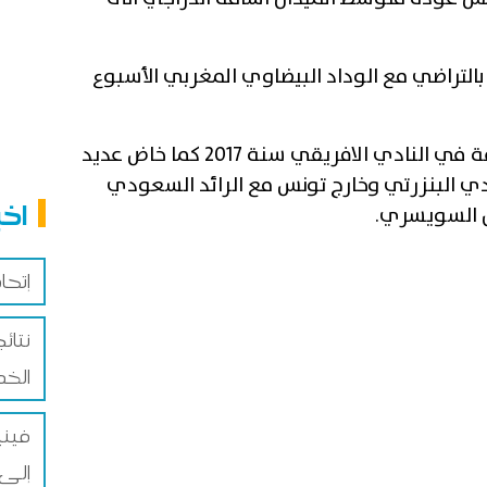
التراضي مع الوداد البيضاوي المغربي الأسبوع
ويذكر أن الدراجي خاض تجربة سابقة في النادي الافريقي سنة 2017 كما خاض عديد
دي البنزرتي وخارج تونس مع الرائد السعودي
اخب
 السويسري
.
إتحا
نتائ
الخ
فيني
إلى غا