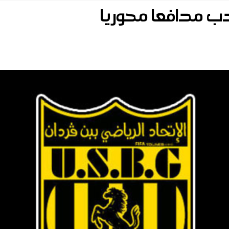
دب مدافعا محوريا