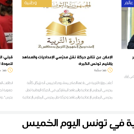
عالم
وطنية
ر
الإعلان عن نتائج حركة نقل مدرّسي الإعداديات والمعاهد
قبلي: ال
بإقليم تونس الكبرى
للعودة 
منذ ساعة
منذ
د
ي إيران
أعلنت وزارة التربية في بلاغها الصادر مساء يوم الخميس، أنه بإمكان كافّة
انطلقت اله
مدرسي المدارس الإعدادية والمعاهد المشاركين في الحركة الوطنية لنقل
جهوية لجمع
مدرسي المدارس الإعدادية والمعاهد وحركة نقل مدرسي المدارس الإعدادية
يدرس"، وفق
والمعاهد في نطاق التقريب بين الأزواج داخل إقليم تونس الكبرى الدخول
الديوان بال
على فضاء الخدمات الرقمية لموظفي التربية:
ودية في تونس اليوم الخميس
khadamet.education.tn للحصول على نتيجة المشاركة في هذه
الحركات