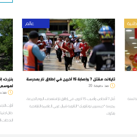
نية
عالم
تايلاند: مقتل 7 وإصابة 15 آخرين في إطلاق نار بمدرسة
بنزرت: إ
لموسم ا
منذ
دقيقة
20
منذ د
الصيفية لسنة
قُتل 7 أشخاص، وأصيب 15 آخرون، في إطلاق نار استهدف، اليوم الجمعة،
أقرّت اللج
مدرسة "ديبسيرين نونثابوري" الثانوية شمال غربي العاصمة التايلاندية
خلال اجتما
بانكوك
التدخلات ال
المناخية خ
المصالح ال