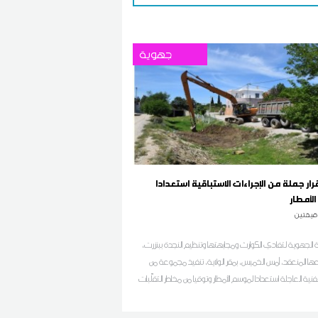
جهوية
قرار جملة من الإجراءات الاستباقية استعدادا
لأمطار
قيقتين
نة الجهوية لتفادي الكوارث ومجابهتها وتنظيم النجدة ببنزرت،
عها المنعقد، أمس الخميس، بمقر الولاية، تنفيذ مجموعة من
فنية العاجلة استعدادا لموسم الأمطار وتوقيا من مخاطر التقلّبات
لال فصلي الخريف والشتاء، وذلك بتعاون مشترك بين جميع
جهوية والمحلية